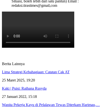
Situasi, boleh lebih dari satu pantun) Email :
redaksi.tirastimes@gmail,com
Berita Lainnya
Lima Strategi Kebahagiaan: Catatan Cak AT
25 Maret 2025, 19:20
Kaki | Puisi: Raihana Rusyda
27 Januari 2022, 15:18
Wanita Pekerja Kayu di Pelalawan Tewas Diterkam Harimau,…