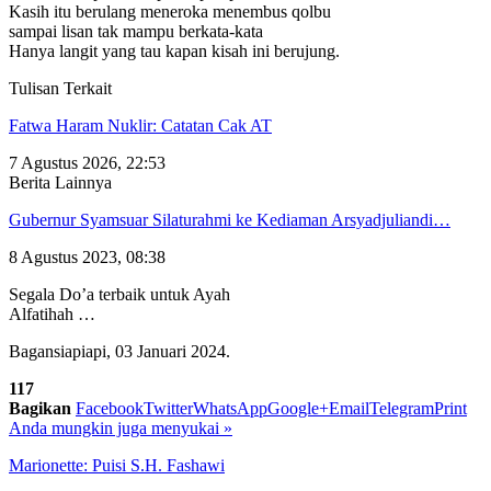
Kasih itu berulang meneroka menembus qolbu
sampai lisan tak mampu berkata-kata
Hanya langit yang tau kapan kisah ini berujung.
Tulisan Terkait
Fatwa Haram Nuklir: Catatan Cak AT
7 Agustus 2026, 22:53
Berita Lainnya
Gubernur Syamsuar Silaturahmi ke Kediaman Arsyadjuliandi…
8 Agustus 2023, 08:38
Segala Do’a terbaik untuk Ayah
Alfatihah …
Bagansiapiapi, 03 Januari 2024.
117
Bagikan
Facebook
Twitter
WhatsApp
Google+
Email
Telegram
Print
Anda mungkin juga menyukai
»
Marionette: Puisi S.H. Fashawi