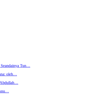
i, Seandainya Tun…
ana: oleh…
 Abdullah…
Husnu…