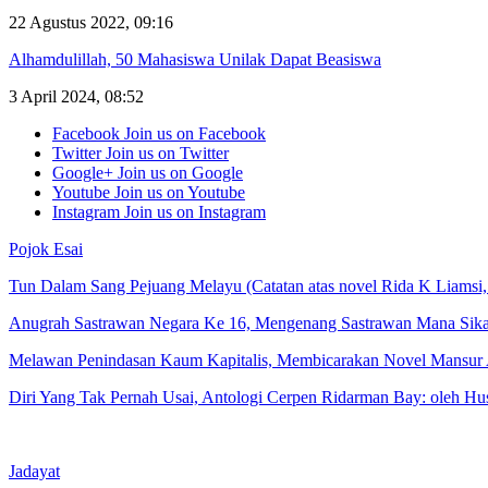
22 Agustus 2022, 09:16
Alhamdulillah, 50 Mahasiswa Unilak Dapat Beasiswa
3 April 2024, 08:52
Facebook
Join us on Facebook
Twitter
Join us on Twitter
Google+
Join us on Google
Youtube
Join us on Youtube
Instagram
Join us on Instagram
Pojok Esai
Tun Dalam Sang Pejuang Melayu (Catatan atas novel Rida K Liams
Anugrah Sastrawan Negara Ke 16, Mengenang Sastrawan Mana Sik
Melawan Penindasan Kaum Kapitalis, Membicarakan Novel Mansur
Diri Yang Tak Pernah Usai, Antologi Cerpen Ridarman Bay: oleh 
Jadayat