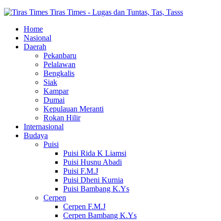
Tiras Times - Lugas dan Tuntas, Tas, Tasss
Home
Nasional
Daerah
Pekanbaru
Pelalawan
Bengkalis
Siak
Kampar
Dumai
Kepulauan Meranti
Rokan Hilir
Internasional
Budaya
Puisi
Puisi Rida K Liamsi
Puisi Husnu Abadi
Puisi F.M.J
Puisi Dheni Kurnia
Puisi Bambang K.Ys
Cerpen
Cerpen F.M.J
Cerpen Bambang K.Ys