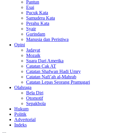
Pantun
Esai
Pucuk Kata
Samudera Kata
Perahu Kata
Syair
Gurindam
Manusia dan Peristiwa
Opini
Jadayat
Mozaik
Suara Dari Amerika
Catatan Cak AT
Catatan Shafwan Hadi Umry
Catatan Nafi’ah al-Mahrab
Catatan Lepas Seorang Pramugari
Olahraga
Bela Diri
Otomotif
Sepakbola
Hukum
Politik
Advertorial
Indeks