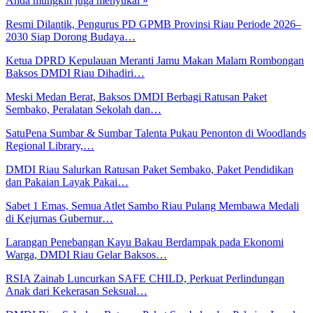
Anda mungkin juga menyukai
»
Resmi Dilantik, Pengurus PD GPMB Provinsi Riau Periode 2026–
2030 Siap Dorong Budaya…
Ketua DPRD Kepulauan Meranti Jamu Makan Malam Rombongan
Baksos DMDI Riau Dihadiri…
Meski Medan Berat, Baksos DMDI Berbagi Ratusan Paket
Sembako, Peralatan Sekolah dan…
SatuPena Sumbar & Sumbar Talenta Pukau Penonton di Woodlands
Regional Library,…
DMDI Riau Salurkan Ratusan Paket Sembako, Paket Pendidikan
dan Pakaian Layak Pakai…
Sabet 1 Emas, Semua Atlet Sambo Riau Pulang Membawa Medali
di Kejurnas Gubernur…
Larangan Penebangan Kayu Bakau Berdampak pada Ekonomi
Warga, DMDI Riau Gelar Baksos…
RSIA Zainab Luncurkan SAFE CHILD, Perkuat Perlindungan
Anak dari Kekerasan Seksual…