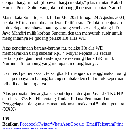
dengan harga murah (dibawah harga modal),” jelas mantan Kabid
Humas Polda Sultra yang akrab dipanggil dengan sebutan Narto ini.
Masih kata Sunarto, sejak bulan Mei 2021 hingga 24 Agustus 2021,
pelaku FT telah membuat orderan fiktif sesuai 76 faktur penjualan
untuk dapat membawa barang-barang sembako dari gudang UD
Jaya Mandiri milik korban Sunarmi dengan menyuruh supir untuk
mengantarnya ke gudang pelaku Hu alias WD.
Atas penerimaan barang-barang itu, pelaku Hu alis WD
membayarkan uang sebesar Rp1,4 Milyar kepada FT secara
bertahap dengan mentransfernya ke rekening Bank BRI milik
Nurminta Sihombing yang merupakan orang tuanya.
Dari hasil pemeriksaan, tersangka FT mengaku, menggunakan uang
hasil pembayaran barang-barang sembako tersebut untuk keperluan
pribadi dan keluarganya.
Atas perbuatan tersangka tersebut dijerat dengan Pasal 374 KUHP
dan Pasal 378 KUHP tentang Tindak Pidana Penipuan dan
Penggelapan, dengan ancaman hukuman maksimal 5 tahun penjara.
(XXX)
105
Bagikan
Facebook
Twitter
WhatsApp
Google+
Email
Telegram
Print