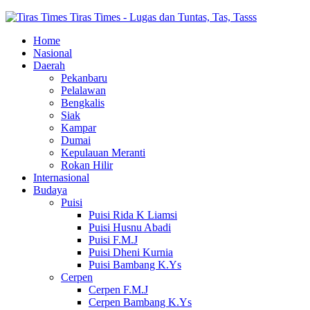
Tiras Times - Lugas dan Tuntas, Tas, Tasss
Home
Nasional
Daerah
Pekanbaru
Pelalawan
Bengkalis
Siak
Kampar
Dumai
Kepulauan Meranti
Rokan Hilir
Internasional
Budaya
Puisi
Puisi Rida K Liamsi
Puisi Husnu Abadi
Puisi F.M.J
Puisi Dheni Kurnia
Puisi Bambang K.Ys
Cerpen
Cerpen F.M.J
Cerpen Bambang K.Ys