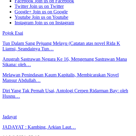
Facebook
Join us on Facebook
Twitter
Join us on Twitter
Google+
Join us on Google
Youtube
Join us on Youtube
Instagram
Join us on Instagram
Pojok Esai
Tun Dalam Sang Pejuang Melayu (Catatan atas novel Rida K
Liamsi, Seandainya Tun…
Anugrah Sastrawan Negara Ke 16, Mengenang Sastrawan Mana
Sikana: oleh…
Melawan Penindasan Kaum Kapitalis, Membicarakan Novel
Mansur Abdullah…
Diri Yang Tak Pernah Usai, Antologi Cerpen Ridarman Bay: oleh
Husnu…
Jadayat
JADAYAT : Kambing, Arkian Laut…