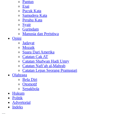
Pantun
Esai
Pucuk Kata
Samudera Kata
Perahu Kata
Syair
Gurindam
Manusia dan Peristiwa
Opini
Jadayat
Mozaik
Suara Dari Amerika
Catatan Cak AT
Catatan Shafwan Hadi Umry
Catatan Nafi’ah al-Mahrab
Catatan Lepas Seorang Pramugari
Olahraga
Bela Diri
Otomotif
Sepakbola
Hukum
Politik
Advertorial
Indeks