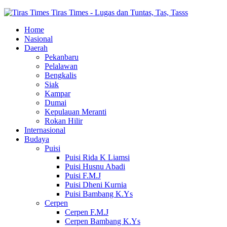
Tiras Times - Lugas dan Tuntas, Tas, Tasss
Home
Nasional
Daerah
Pekanbaru
Pelalawan
Bengkalis
Siak
Kampar
Dumai
Kepulauan Meranti
Rokan Hilir
Internasional
Budaya
Puisi
Puisi Rida K Liamsi
Puisi Husnu Abadi
Puisi F.M.J
Puisi Dheni Kurnia
Puisi Bambang K.Ys
Cerpen
Cerpen F.M.J
Cerpen Bambang K.Ys