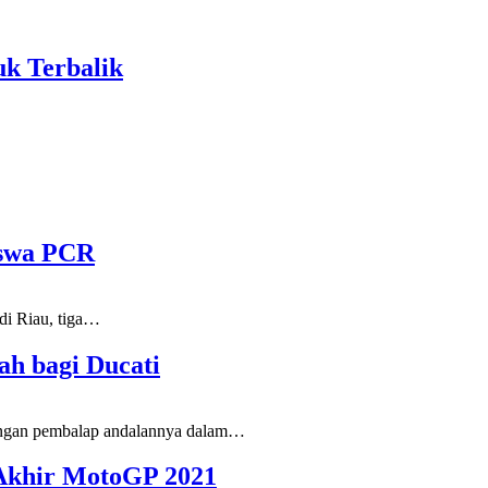
uk Terbalik
iswa PCR
i Riau, tiga
…
ah bagi Ducati
gan pembalap andalannya dalam
…
i Akhir MotoGP 2021