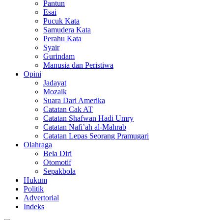
Pantun
Esai
Pucuk Kata
Samudera Kata
Perahu Kata
Syair
Gurindam
Manusia dan Peristiwa
Opini
Jadayat
Mozaik
Suara Dari Amerika
Catatan Cak AT
Catatan Shafwan Hadi Umry
Catatan Nafi’ah al-Mahrab
Catatan Lepas Seorang Pramugari
Olahraga
Bela Diri
Otomotif
Sepakbola
Hukum
Politik
Advertorial
Indeks