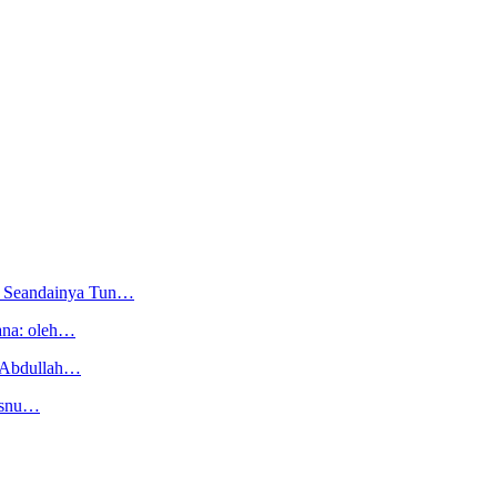
i, Seandainya Tun…
ana: oleh…
 Abdullah…
Husnu…