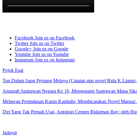
Facebook
Join us on Facebook
Twitter
Join us on Twitter
Google+
Join us on Google
Youtube
Join us on Youtube
Instagram
Join us on Instagram
Pojok Esai
Tun Dalam Sang Pejuang Melayu (Catatan atas novel Rida K Liams
Anugrah Sastrawan Negara Ke 16, Mengenang Sastrawan Mana Sik
Melawan Penindasan Kaum Kapitalis, Membicarakan Novel Mansur
Diri Yang Tak Pernah Usai, Antologi Cerpen Ridarman Bay: oleh 
Jadayat