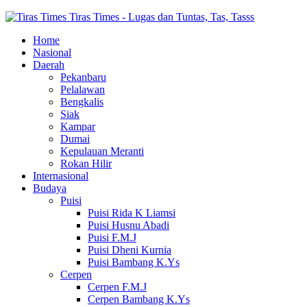
Tiras Times - Lugas dan Tuntas, Tas, Tasss
Home
Nasional
Daerah
Pekanbaru
Pelalawan
Bengkalis
Siak
Kampar
Dumai
Kepulauan Meranti
Rokan Hilir
Internasional
Budaya
Puisi
Puisi Rida K Liamsi
Puisi Husnu Abadi
Puisi F.M.J
Puisi Dheni Kurnia
Puisi Bambang K.Ys
Cerpen
Cerpen F.M.J
Cerpen Bambang K.Ys