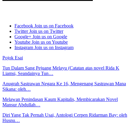
Facebook
Join us on Facebook
Twitter
Join us on Twitter
Google+
Join us on Google
Youtube
Join us on Youtube
Instagram
Join us on Instagram
Pojok Esai
Tun Dalam Sang Pejuang Melayu (Catatan atas novel Rida K
Liamsi, Seandainya Tun…
Anugrah Sastrawan Negara Ke 16, Mengenang Sastrawan Mana
Sikana: oleh…
Melawan Penindasan Kaum Kapitalis, Membicarakan Novel
Mansur Abdullah…
Diri Yang Tak Pernah Usai, Antologi Cerpen Ridarman Bay: oleh
Husnu…