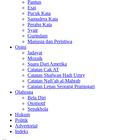
Pantun
Esai
Pucuk Kata
Samudera Kata
Perahu Kata
Syair
Gurindam
Manusia dan Peristiwa
Opini
Jadayat
Mozaik
Suara Dari Amerika
Catatan Cak AT
Catatan Shafwan Hadi Umry
Catatan Nafi’ah al-Mahrab
Catatan Lepas Seorang Pramugari
Olahraga
Bela Diri
Otomotif
Sepakbola
Hukum
Politik
Advertorial
Indeks