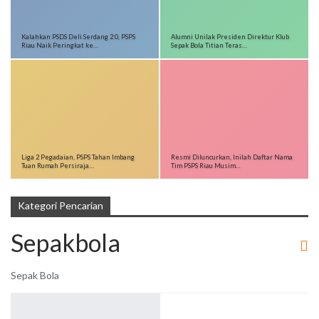
Kalahkan PSDS Deli Serdang 2:0, PSPS
Alumni Unilak Presiden Direktur Klub
Riau Naik Peringkat ke…
Sepak Bola Titian Teras…
Liga 2 Pegadaian, PSPS Tahan Imbang
Resmi Diluncurkan, Inilah Daftar Nama
Tuan Rumah Persiraja…
Tim PSPS Riau Musim…
Kategori Pencarian
Sepakbola
Sepak Bola