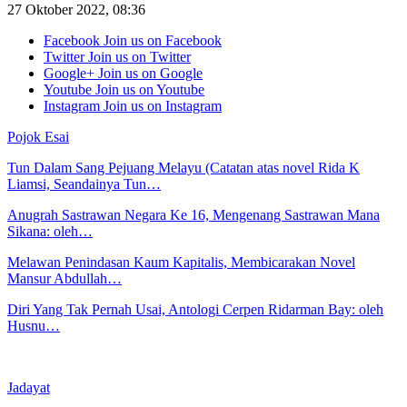
27 Oktober 2022, 08:36
Facebook
Join us on Facebook
Twitter
Join us on Twitter
Google+
Join us on Google
Youtube
Join us on Youtube
Instagram
Join us on Instagram
Pojok Esai
Tun Dalam Sang Pejuang Melayu (Catatan atas novel Rida K
Liamsi, Seandainya Tun…
Anugrah Sastrawan Negara Ke 16, Mengenang Sastrawan Mana
Sikana: oleh…
Melawan Penindasan Kaum Kapitalis, Membicarakan Novel
Mansur Abdullah…
Diri Yang Tak Pernah Usai, Antologi Cerpen Ridarman Bay: oleh
Husnu…
Jadayat