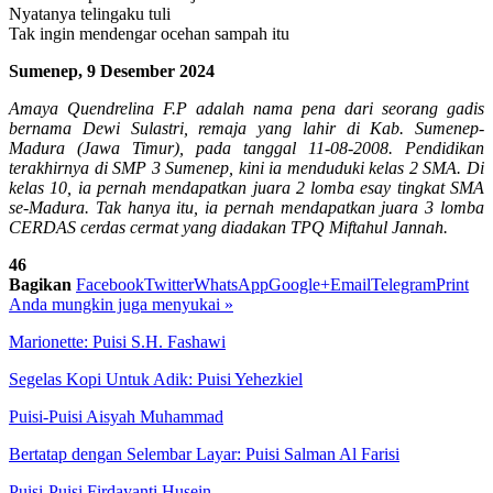
Nyatanya telingaku tuli
Tak ingin mendengar ocehan sampah itu
Sumenep, 9 Desember 2024
Amaya Quendrelina F.P adalah nama pena dari seorang gadis
bernama Dewi Sulastri, remaja yang lahir di Kab. Sumenep-
Madura (Jawa Timur), pada tanggal 11-08-2008. Pendidikan
terakhirnya di SMP 3 Sumenep, kini ia menduduki kelas 2 SMA. Di
kelas 10, ia pernah mendapatkan juara 2 lomba esay tingkat SMA
se-Madura. Tak hanya itu, ia pernah mendapatkan juara 3 lomba
CERDAS cerdas cermat yang diadakan TPQ Miftahul Jannah.
46
Bagikan
Facebook
Twitter
WhatsApp
Google+
Email
Telegram
Print
Anda mungkin juga menyukai
»
Marionette: Puisi S.H. Fashawi
Segelas Kopi Untuk Adik: Puisi Yehezkiel
Puisi-Puisi Aisyah Muhammad
Bertatap dengan Selembar Layar: Puisi Salman Al Farisi
Puisi-Puisi Firdayanti Husein