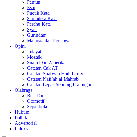
Pantun
Esai
Pucuk Kata
Samudera Kata
Perahu Kata
Syair
Gurindam
Manusia dan Peristiwa
Opini
Jadayat
Mozaik
Suara Dari Amerika
Catatan Cak AT
Catatan Shafwan Hadi Umry
Catatan Nafi’ah al-Mahrab
Catatan Lepas Seorang Pramugari
Olahraga
Bela Diri
Otomotif
Sepakbola
Hukum
Politik
Advertorial
Indeks