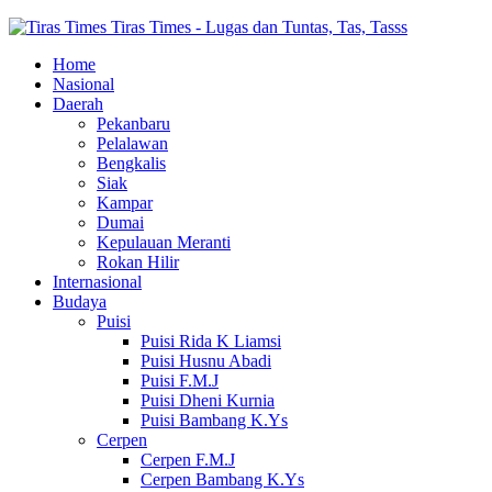
Tiras Times - Lugas dan Tuntas, Tas, Tasss
Home
Nasional
Daerah
Pekanbaru
Pelalawan
Bengkalis
Siak
Kampar
Dumai
Kepulauan Meranti
Rokan Hilir
Internasional
Budaya
Puisi
Puisi Rida K Liamsi
Puisi Husnu Abadi
Puisi F.M.J
Puisi Dheni Kurnia
Puisi Bambang K.Ys
Cerpen
Cerpen F.M.J
Cerpen Bambang K.Ys