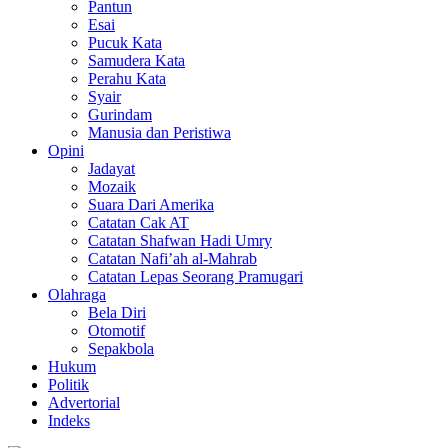
Pantun
Esai
Pucuk Kata
Samudera Kata
Perahu Kata
Syair
Gurindam
Manusia dan Peristiwa
Opini
Jadayat
Mozaik
Suara Dari Amerika
Catatan Cak AT
Catatan Shafwan Hadi Umry
Catatan Nafi’ah al-Mahrab
Catatan Lepas Seorang Pramugari
Olahraga
Bela Diri
Otomotif
Sepakbola
Hukum
Politik
Advertorial
Indeks