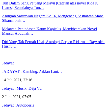
Tun Dalam Sang Pejuang Melayu (Catatan atas novel Rida K
Liamsi, Seandainya Tun…
Anugrah Sastrawan Negara Ke 16, Mengenang Sastrawan Mana
Sikana: oleh…
Melawan Penindasan Kaum Kapitalis, Membicarakan Novel
Mansur Abdullah…
Diri Yang Tak Pernah Usai, Antologi Cerpen Ridarman Bay: oleh
Husnu…
Jadayat
JADAYAT : Kambing, Arkian Laut…
14 Juli 2021, 22:16
Jadayat : Musik, Déjà Vu
2 Juni 2021, 07:05
Jadayat : Autopoesis