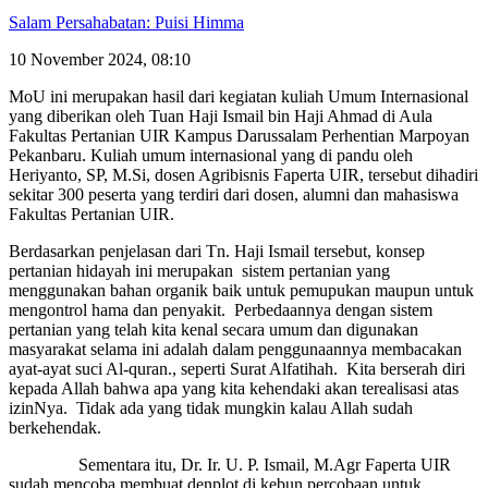
Salam Persahabatan: Puisi Himma
10 November 2024, 08:10
MoU ini merupakan hasil dari kegiatan kuliah Umum Internasional
yang diberikan oleh Tuan Haji Ismail bin Haji Ahmad di Aula
Fakultas Pertanian UIR Kampus Darussalam Perhentian Marpoyan
Pekanbaru. Kuliah umum internasional yang di pandu oleh
Heriyanto, SP, M.Si, dosen Agribisnis Faperta UIR, tersebut dihadiri
sekitar 300 peserta yang terdiri dari dosen, alumni dan mahasiswa
Fakultas Pertanian UIR.
Berdasarkan penjelasan dari Tn. Haji Ismail tersebut, konsep
pertanian hidayah ini merupakan sistem pertanian yang
menggunakan bahan organik baik untuk pemupukan maupun untuk
mengontrol hama dan penyakit. Perbedaannya dengan sistem
pertanian yang telah kita kenal secara umum dan digunakan
masyarakat selama ini adalah dalam penggunaannya membacakan
ayat-ayat suci Al-quran., seperti Surat Alfatihah. Kita berserah diri
kepada Allah bahwa apa yang kita kehendaki akan terealisasi atas
izinNya. Tidak ada yang tidak mungkin kalau Allah sudah
berkehendak.
Sementara itu, Dr. Ir. U. P. Ismail, M.Agr Faperta UIR
sudah mencoba membuat denplot di kebun percobaan untuk