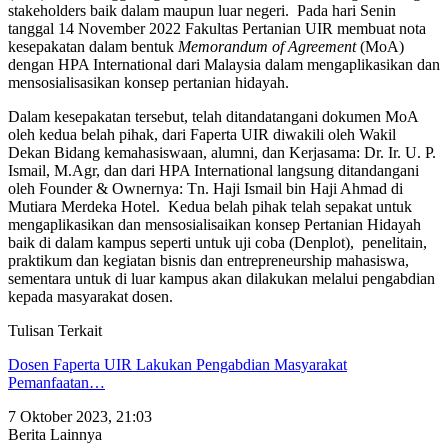
stakeholders baik dalam maupun luar negeri. Pada hari Senin
tanggal 14 November 2022 Fakultas Pertanian UIR membuat nota
kesepakatan dalam bentuk
Memorandum of Agreement
(MoA)
dengan HPA International dari Malaysia dalam mengaplikasikan dan
mensosialisasikan konsep pertanian hidayah.
Dalam kesepakatan tersebut, telah ditandatangani dokumen MoA
oleh kedua belah pihak, dari Faperta UIR diwakili oleh Wakil
Dekan Bidang kemahasiswaan, alumni, dan Kerjasama: Dr. Ir. U. P.
Ismail, M.Agr, dan dari HPA International langsung ditandangani
oleh Founder & Ownernya: Tn. Haji Ismail bin Haji Ahmad di
Mutiara Merdeka Hotel. Kedua belah pihak telah sepakat untuk
mengaplikasikan dan mensosialisaikan konsep Pertanian Hidayah
baik di dalam kampus seperti untuk uji coba (Denplot), penelitain,
praktikum dan kegiatan bisnis dan entrepreneurship mahasiswa,
sementara untuk di luar kampus akan dilakukan melalui pengabdian
kepada masyarakat dosen.
Tulisan Terkait
Dosen Faperta UIR Lakukan Pengabdian Masyarakat
Pemanfaatan…
7 Oktober 2023, 21:03
Berita Lainnya