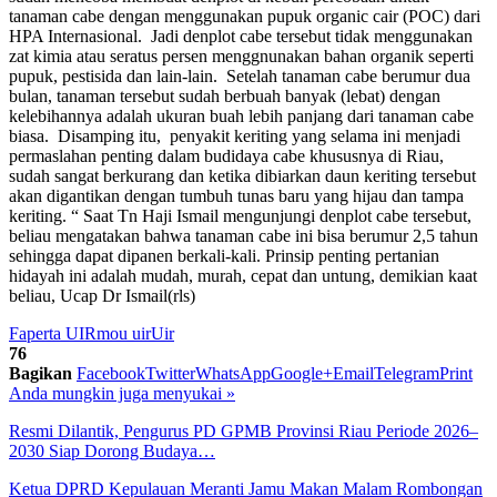
tanaman cabe dengan menggunakan pupuk organic cair (POC) dari
HPA Internasional. Jadi denplot cabe tersebut tidak menggunakan
zat kimia atau seratus persen menggnunakan bahan organik seperti
pupuk, pestisida dan lain-lain. Setelah tanaman cabe berumur dua
bulan, tanaman tersebut sudah berbuah banyak (lebat) dengan
kelebihannya adalah ukuran buah lebih panjang dari tanaman cabe
biasa. Disamping itu, penyakit keriting yang selama ini menjadi
permaslahan penting dalam budidaya cabe khususnya di Riau,
sudah sangat berkurang dan ketika dibiarkan daun keriting tersebut
akan digantikan dengan tumbuh tunas baru yang hijau dan tampa
keriting. “ Saat Tn Haji Ismail mengunjungi denplot cabe tersebut,
beliau mengatakan bahwa tanaman cabe ini bisa berumur 2,5 tahun
sehingga dapat dipanen berkali-kali. Prinsip penting pertanian
hidayah ini adalah mudah, murah, cepat dan untung, demikian kaat
beliau, Ucap Dr Ismail(rls)
Faperta UIR
mou uir
Uir
76
Bagikan
Facebook
Twitter
WhatsApp
Google+
Email
Telegram
Print
Anda mungkin juga menyukai
»
Resmi Dilantik, Pengurus PD GPMB Provinsi Riau Periode 2026–
2030 Siap Dorong Budaya…
Ketua DPRD Kepulauan Meranti Jamu Makan Malam Rombongan