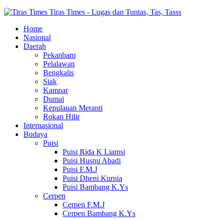
Tiras Times - Lugas dan Tuntas, Tas, Tasss
Home
Nasional
Daerah
Pekanbaru
Pelalawan
Bengkalis
Siak
Kampar
Dumai
Kepulauan Meranti
Rokan Hilir
Internasional
Budaya
Puisi
Puisi Rida K Liamsi
Puisi Husnu Abadi
Puisi F.M.J
Puisi Dheni Kurnia
Puisi Bambang K.Ys
Cerpen
Cerpen F.M.J
Cerpen Bambang K.Ys