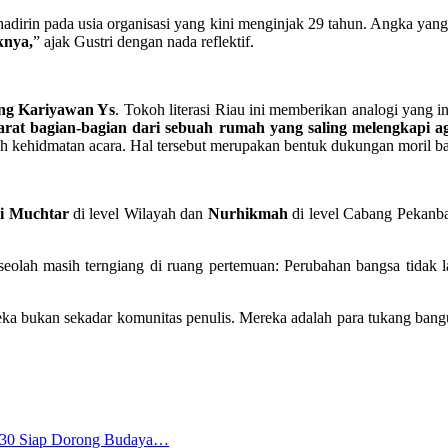
 hadirin pada usia organisasi yang kini menginjak 29 tahun. Angka yan
knya,
” ajak Gustri dengan nada reflektif.
ng Kariyawan Ys
. Tokoh literasi Riau ini memberikan analogi yang 
 ibarat bagian-bagian dari sebuah rumah yang saling melengkapi
mbah kehidmatan acara. Hal tersebut merupakan bentuk dukungan moril
i Muchtar
di level Wilayah dan
Nurhikmah
di level Cabang Pekanbar
eolah masih terngiang di ruang pertemuan: Perubahan bangsa tidak lahi
ka bukan sekadar komunitas penulis. Mereka adalah para tukang ban
2030 Siap Dorong Budaya…