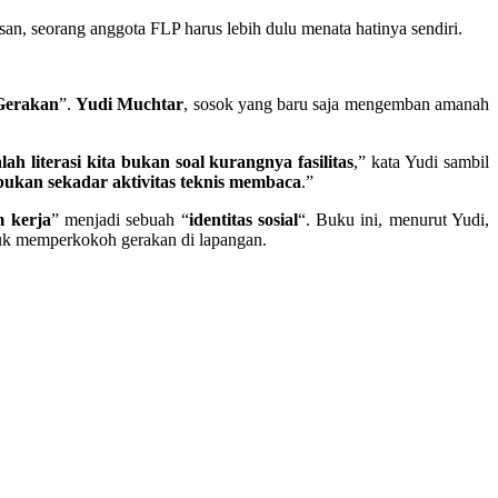
an, seorang anggota FLP harus lebih dulu menata hatinya sendiri.
 Gerakan
”.
Yudi Muchtar
, sosok yang baru saja mengemban amanah
ah literasi kita bukan soal kurangnya fasilitas
,” kata Yudi sambil
bukan sekadar aktivitas teknis membaca
.”
 kerja
” menjadi sebuah “
identitas sosial
“. Buku ini, menurut Yudi,
tuk memperkokoh gerakan di lapangan.