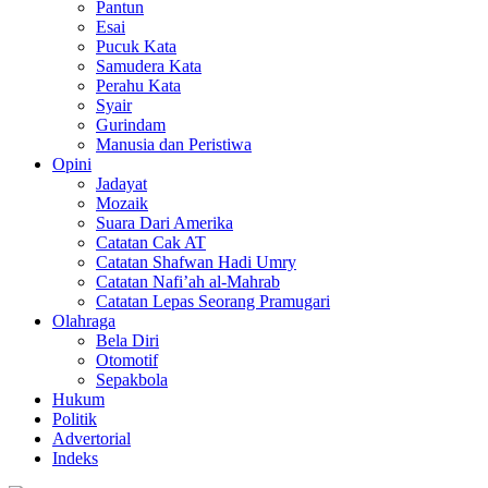
Pantun
Esai
Pucuk Kata
Samudera Kata
Perahu Kata
Syair
Gurindam
Manusia dan Peristiwa
Opini
Jadayat
Mozaik
Suara Dari Amerika
Catatan Cak AT
Catatan Shafwan Hadi Umry
Catatan Nafi’ah al-Mahrab
Catatan Lepas Seorang Pramugari
Olahraga
Bela Diri
Otomotif
Sepakbola
Hukum
Politik
Advertorial
Indeks