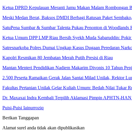
Ketua DPRD Kepulauan Meranti Jamu Makan Malam Rombongan B
Meski Medan Berat, Baksos DMDI Berbagi Ratusan Paket Sembako,
SatuPena Sumbar & Sumbar Talenta Pukau Penonton di Woodlands 
Ketua Umum DPP LMP Riau Bersih Syekh Muda Sabaruddin: Pokir 
Satresnarkoba Polres Dumai Ungkap Kasus Dugaan Peredaran Narko
Kapolri Resmikan 80 Jembatan Merah Putih Presisi di Riau
Mantan Menteri Pendidikan Nadiem Makarim Divonis 10 Tahun Pen
2.500 Peserta Ramaikan Gerak Jalan Santai Milad Unilak, Rektor Lu
Fakultas Pertanian Unilak Gelar Kuliah Umum: Bedah Nilai Tukar
Dr. Maxaxai Indra Kembali Terpilih Aklamasi Pimpin APHTN-HAN
Puisi-Puisi Iainurroziq
Berikan Tanggapan
Alamat surel anda tidak akan dipublikasikan