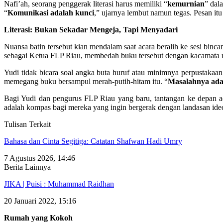
Nafi’ah, seorang penggerak literasi harus memiliki “
kemurnian
” dal
“
Komunikasi adalah kunci
,” ujarnya lembut namun tegas. Pesan it
Literasi: Bukan Sekadar Mengeja, Tapi Menyadari
Nuansa batin tersebut kian mendalam saat acara beralih ke sesi binca
sebagai Ketua FLP Riau, membedah buku tersebut dengan kacamata re
Yudi tidak bicara soal angka buta huruf atau minimnya perpustakaan
memegang buku bersampul merah-putih-hitam itu. “
Masalahnya ada 
Bagi Yudi dan pengurus FLP Riau yang baru, tantangan ke depan ad
adalah kompas bagi mereka yang ingin bergerak dengan landasan ide
Tulisan Terkait
Bahasa dan Cinta Segitiga: Catatan Shafwan Hadi Umry
7 Agustus 2026, 14:46
Berita Lainnya
JIKA | Puisi : Muhammad Raidhan
20 Januari 2022, 15:16
Rumah yang Kokoh