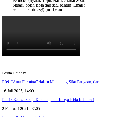
Pembaca (Syarat, Topik Harus Aktual Sesuai
Situasi, boleh lebih dari satu pantun) Email :
redaksi.tirastimes@gmail,com
Berita Lainnya
Efek “Aura Farming” dalam Menjulang Silat Pangean, dari…
16 Juli 2025, 14:09
Puisi : Ketika Senja Kehilangan – Karya Rida K Liamsi
2 Februari 2021, 07:05