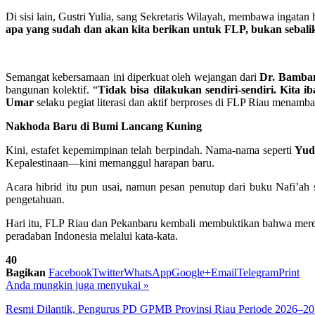
Di sisi lain, Gustri Yulia, sang Sekretaris Wilayah, membawa ingatan
apa yang sudah dan akan kita berikan untuk FLP, bukan sebali
Semangat kebersamaan ini diperkuat oleh wejangan dari
Dr. Bamba
bangunan kolektif. “
Tidak bisa dilakukan sendiri-sendiri. Kita
Umar
selaku pegiat literasi dan aktif berproses di FLP Riau mena
Nakhoda Baru di Bumi Lancang Kuning
Kini, estafet kepemimpinan telah berpindah. Nama-nama seperti
Yud
Kepalestinaan—kini memanggul harapan baru.
Acara hibrid itu pun usai, namun pesan penutup dari buku Nafi’ah s
pengetahuan.
Hari itu, FLP Riau dan Pekanbaru kembali membuktikan bahwa mere
peradaban Indonesia melalui kata-kata.
40
Bagikan
Facebook
Twitter
WhatsApp
Google+
Email
Telegram
Print
Anda mungkin juga menyukai
»
Resmi Dilantik, Pengurus PD GPMB Provinsi Riau Periode 2026–