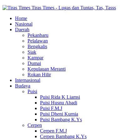
Tiras Times - Lugas dan Tuntas, Tas, Tasss
Home
Nasional
Daerah
Pekanbaru
Pelalawan
Bengkalis
Siak
Kampar
Dumai
Kepulauan Meranti
Rokan Hilir
Internasional
Budaya
Puisi
Puisi Rida K Liamsi
Puisi Husnu Abadi
Puisi F.M.J
Puisi Dheni Kurnia
Puisi Bambang K.Ys
Cerpen
Cerpen F.M.J
Cerpen Bambang K.Ys