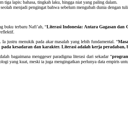
am tiga lapis: bahasa, tingkah laku, hingga niat yang paling dalam.
u seolah menjadi pengingat bahwa sebelum mengubah dunia dengan tulis
ng buku terbaru Nafi’ah, “
Literasi Indonesia: Antara Gagasan dan
flektif.
. Ia justru menukik pada akar masalah yang lebih fundamental. “
Masal
pada kesadaran dan karakter. Literasi adalah kerja peradaban, 
alah bagaimana menggeser paradigma literasi dari sekadar “
program
ologi yang kuat, meski ia juga mengingatkan perlunya data empiris un