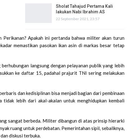
Sholat Tahajud Pertama Kali
lakukan Nabi Ibrahim AS
22 September 2021, 23:57
 Perikanan? Apakah ini pertanda bahwa militer akan turun
ekadar memastikan pasokan ikan asin di markas besar tetap
g berhubungan langsung dengan pelayanan publik yang lebih
ukkan ke daftar 15, padahal prajurit TNI sering melakukan
erbaris dan kedisiplinan bisa menjadi bagian dari pembinaan
a tidak lebih dari akal-akalan untuk menghidupkan kembali
ang sangat berbeda. Militer dibangun di atas prinsip hierarki
anyak ruang untuk perdebatan. Pemerintahan sipil, sebaliknya,
 dan diskusi terbuka.