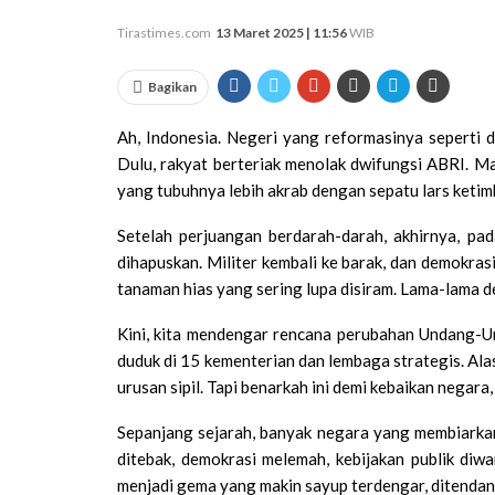
Tirastimes.com
13 Maret 2025 | 11:56
WIB
Bagikan
Ah, Indonesia. Negeri yang reformasinya seperti di
Dulu, rakyat berteriak menolak dwifungsi ABRI. Ma
yang tubuhnya lebih akrab dengan sepatu lars ketim
Setelah perjuangan berdarah-darah, akhirnya, p
dihapuskan. Militer kembali ke barak, dan demokras
tanaman hias yang sering lupa disiram. Lama-lama d
Kini, kita mendengar rencana perubahan Undang-
duduk di 15 kementerian dan lembaga strategis. Ala
urusan sipil. Tapi benarkah ini demi kebaikan negara,
Sepanjang sejarah, banyak negara yang membiarkan 
ditebak, demokrasi melemah, kebijakan publik diw
menjadi gema yang makin sayup terdengar, ditendang