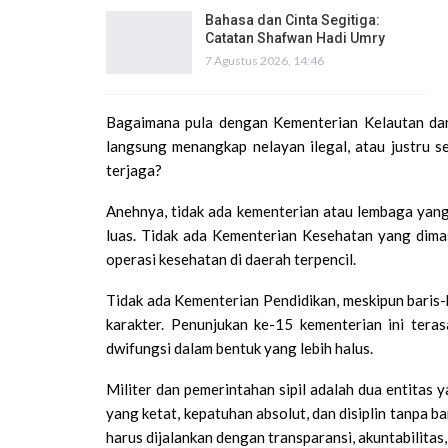
Bahasa dan Cinta Segitiga:
Catatan Shafwan Hadi Umry
7 Agustus 2026, 14:46
Bagaimana pula dengan Kementerian Kelautan dan
langsung menangkap nelayan ilegal, atau justru s
terjaga?
Anehnya, tidak ada kementerian atau lembaga yan
luas. Tidak ada Kementerian Kesehatan yang dimas
operasi kesehatan di daerah terpencil.
Tidak ada Kementerian Pendidikan, meskipun baris-b
karakter. Penunjukan ke-15 kementerian ini teras
dwifungsi dalam bentuk yang lebih halus.
Militer dan pemerintahan sipil adalah dua entitas y
yang ketat, kepatuhan absolut, dan disiplin tanpa b
harus dijalankan dengan transparansi, akuntabilitas,