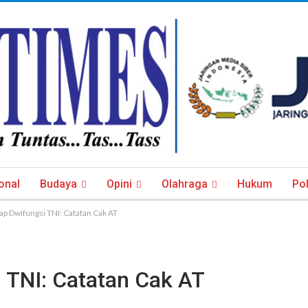
onal
Budaya
Opini
Olahraga
Hukum
Pol
p Dwifungsi TNI: Catatan Cak AT
 TNI: Catatan Cak AT