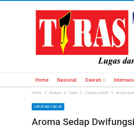
Home
Nasional
Daerah
Internasi
Home
Budaya
Opini
Catatan Cak AT
Aroma Seda
CATATAN CAK AT
Aroma Sedap Dwifungsi