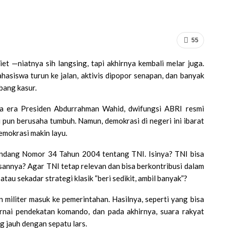
55
et —niatnya sih langsing, tapi akhirnya kembali melar juga.
hasiswa turun ke jalan, aktivis dipopor senapan, dan banyak
bang kasur.
ada era Presiden Abdurrahman Wahid, dwifungsi ABRI resmi
i pun berusaha tumbuh. Namun, demokrasi di negeri ini ibarat
emokrasi makin layu.
Undang Nomor 34 Tahun 2004 tentang TNI. Isinya? TNI bisa
sannya? Agar TNI tetap relevan dan bisa berkontribusi dalam
 atau sekadar strategi klasik “beri sedikit, ambil banyak”?
militer masuk ke pemerintahan. Hasilnya, seperti yang bisa
arnai pendekatan komando, dan pada akhirnya, suara rakyat
 jauh dengan sepatu lars.