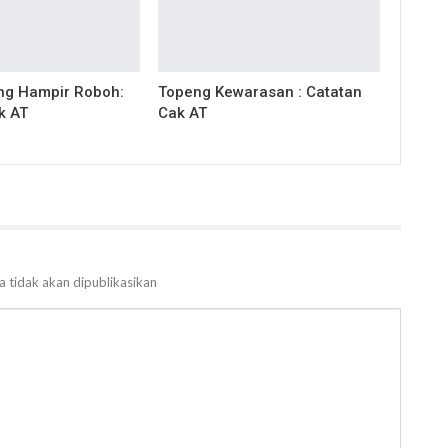
ng Hampir Roboh:
Topeng Kewarasan : Catatan
k AT
Cak AT
a tidak akan dipublikasikan