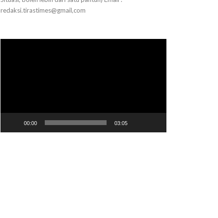
redaksi.tirastimes@gmail,com
Pemutar
Video
00:00
03:05