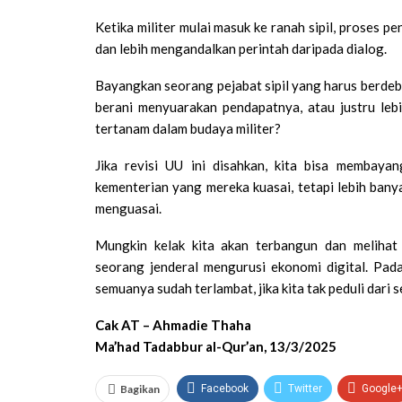
Ketika militer mulai masuk ke ranah sipil, proses p
dan lebih mengandalkan perintah daripada dialog.
Bayangkan seorang pejabat sipil yang harus berdeb
berani menyuarakan pendapatnya, atau justru leb
tertanam dalam budaya militer?
Jika revisi UU ini disahkan, kita bisa membaya
kementerian yang mereka kuasai, tetapi lebih banya
menguasai.
Mungkin kelak kita akan terbangun dan melihat
seorang jenderal mengurusi ekonomi digital. Pada 
semuanya sudah terlambat, jika kita tak peduli dari 
Cak AT – Ahmadie Thaha
Ma’had Tadabbur al-Qur’an, 13/3/2025
Bagikan
Facebook
Twitter
Google