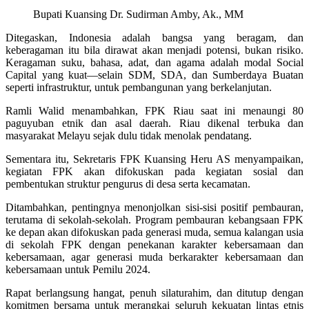
Bupati Kuansing Dr. Sudirman Amby, Ak., MM
Ditegaskan, Indonesia adalah bangsa yang beragam, dan
keberagaman itu bila dirawat akan menjadi potensi, bukan risiko.
Keragaman suku, bahasa, adat, dan agama adalah modal Social
Capital yang kuat—selain SDM, SDA, dan Sumberdaya Buatan
seperti infrastruktur, untuk pembangunan yang berkelanjutan.
Ramli Walid menambahkan, FPK Riau saat ini menaungi 80
paguyuban etnik dan asal daerah. Riau dikenal terbuka dan
masyarakat Melayu sejak dulu tidak menolak pendatang.
Sementara itu, Sekretaris FPK Kuansing Heru AS menyampaikan,
kegiatan FPK akan difokuskan pada kegiatan sosial dan
pembentukan struktur pengurus di desa serta kecamatan.
Ditambahkan, pentingnya menonjolkan sisi-sisi positif pembauran,
terutama di sekolah-sekolah. Program pembauran kebangsaan FPK
ke depan akan difokuskan pada generasi muda, semua kalangan usia
di sekolah FPK dengan penekanan karakter kebersamaan dan
kebersamaan, agar generasi muda berkarakter kebersamaan dan
kebersamaan untuk Pemilu 2024.
Rapat berlangsung hangat, penuh silaturahim, dan ditutup dengan
komitmen bersama untuk merangkai seluruh kekuatan lintas etnis