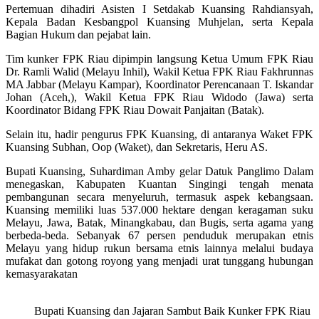
Pertemuan dihadiri Asisten I Setdakab Kuansing Rahdiansyah,
Kepala Badan Kesbangpol Kuansing Muhjelan, serta Kepala
Bagian Hukum dan pejabat lain.
Tim kunker FPK Riau dipimpin langsung Ketua Umum FPK Riau
Dr. Ramli Walid (Melayu Inhil), Wakil Ketua FPK Riau Fakhrunnas
MA Jabbar (Melayu Kampar), Koordinator Perencanaan T. Iskandar
Johan (Aceh,), Wakil Ketua FPK Riau Widodo (Jawa) serta
Koordinator Bidang FPK Riau Dowait Panjaitan (Batak).
Selain itu, hadir pengurus FPK Kuansing, di antaranya Waket FPK
Kuansing Subhan, Oop (Waket), dan Sekretaris, Heru AS.
Bupati Kuansing, Suhardiman Amby gelar Datuk Panglimo Dalam
menegaskan, Kabupaten Kuantan Singingi tengah menata
pembangunan secara menyeluruh, termasuk aspek kebangsaan.
Kuansing memiliki luas 537.000 hektare dengan keragaman suku
Melayu, Jawa, Batak, Minangkabau, dan Bugis, serta agama yang
berbeda-beda. Sebanyak 67 persen penduduk merupakan etnis
Melayu yang hidup rukun bersama etnis lainnya melalui budaya
mufakat dan gotong royong yang menjadi urat tunggang hubungan
kemasyarakatan
Bupati Kuansing dan Jajaran Sambut Baik Kunker FPK Riau