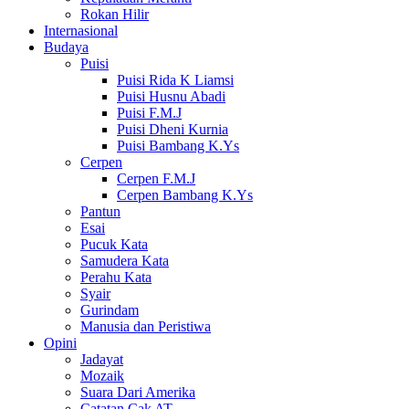
Rokan Hilir
Internasional
Budaya
Puisi
Puisi Rida K Liamsi
Puisi Husnu Abadi
Puisi F.M.J
Puisi Dheni Kurnia
Puisi Bambang K.Ys
Cerpen
Cerpen F.M.J
Cerpen Bambang K.Ys
Pantun
Esai
Pucuk Kata
Samudera Kata
Perahu Kata
Syair
Gurindam
Manusia dan Peristiwa
Opini
Jadayat
Mozaik
Suara Dari Amerika
Catatan Cak AT