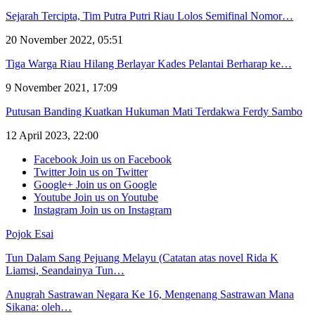
Sejarah Tercipta, Tim Putra Putri Riau Lolos Semifinal Nomor…
20 November 2022, 05:51
Tiga Warga Riau Hilang Berlayar Kades Pelantai Berharap ke…
9 November 2021, 17:09
Putusan Banding Kuatkan Hukuman Mati Terdakwa Ferdy Sambo
12 April 2023, 22:00
Facebook
Join us on Facebook
Twitter
Join us on Twitter
Google+
Join us on Google
Youtube
Join us on Youtube
Instagram
Join us on Instagram
Pojok Esai
Tun Dalam Sang Pejuang Melayu (Catatan atas novel Rida K
Liamsi, Seandainya Tun…
Anugrah Sastrawan Negara Ke 16, Mengenang Sastrawan Mana
Sikana: oleh…