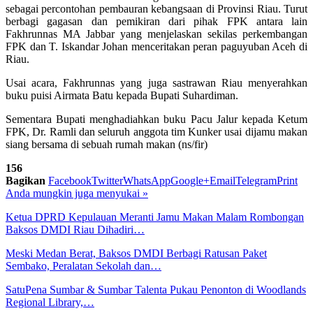
sebagai percontohan pembauran kebangsaan di Provinsi Riau. Turut
berbagi gagasan dan pemikiran dari pihak FPK antara lain
Fakhrunnas MA Jabbar yang menjelaskan sekilas perkembangan
FPK dan T. Iskandar Johan menceritakan peran paguyuban Aceh di
Riau.
Usai acara, Fakhrunnas yang juga sastrawan Riau menyerahkan
buku puisi Airmata Batu kepada Bupati Suhardiman.
Sementara Bupati menghadiahkan buku Pacu Jalur kepada Ketum
FPK, Dr. Ramli dan seluruh anggota tim Kunker usai dijamu makan
siang bersama di sebuah rumah makan (ns/fir)
156
Bagikan
Facebook
Twitter
WhatsApp
Google+
Email
Telegram
Print
Anda mungkin juga menyukai
»
Ketua DPRD Kepulauan Meranti Jamu Makan Malam Rombongan
Baksos DMDI Riau Dihadiri…
Meski Medan Berat, Baksos DMDI Berbagi Ratusan Paket
Sembako, Peralatan Sekolah dan…
SatuPena Sumbar & Sumbar Talenta Pukau Penonton di Woodlands
Regional Library,…