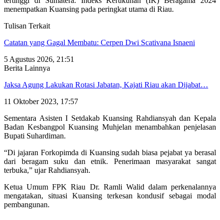
tertinggi di Sumatera. Indeks Kerukunan (IK) Beragama 2024
menempatkan Kuansing pada peringkat utama di Riau.
Tulisan Terkait
Catatan yang Gagal Membatu: Cerpen Dwi Scativana Isnaeni
5 Agustus 2026, 21:51
Berita Lainnya
Jaksa Agung Lakukan Rotasi Jabatan, Kajati Riau akan Dijabat…
11 Oktober 2023, 17:57
Sementara Asisten I Setdakab Kuansing Rahdiansyah dan Kepala
Badan Kesbangpol Kuansing Muhjelan menambahkan penjelasan
Bupati Suhardiman.
“Di jajaran Forkopimda di Kuansing sudah biasa pejabat ya berasal
dari beragam suku dan etnik. Penerimaan masyarakat sangat
terbuka,” ujar Rahdiansyah.
Ketua Umum FPK Riau Dr. Ramli Walid dalam perkenalannya
mengatakan, situasi Kuansing terkesan kondusif sebagai modal
pembangunan.