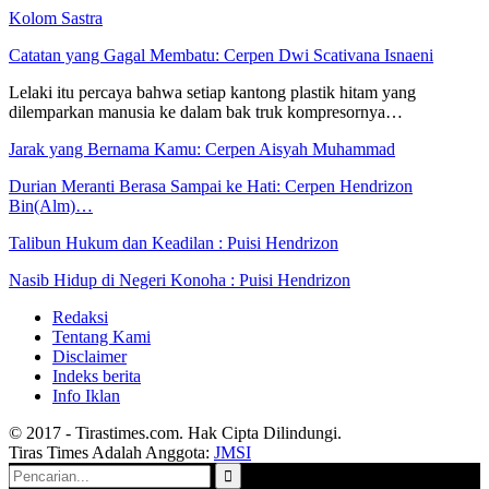
Kolom Sastra
Catatan yang Gagal Membatu: Cerpen Dwi Scativana Isnaeni
Lelaki itu percaya bahwa setiap kantong plastik hitam yang
dilemparkan manusia ke dalam bak truk kompresornya…
Jarak yang Bernama Kamu: Cerpen Aisyah Muhammad
Durian Meranti Berasa Sampai ke Hati: Cerpen Hendrizon
Bin(Alm)…
Talibun Hukum dan Keadilan : Puisi Hendrizon
Nasib Hidup di Negeri Konoha : Puisi Hendrizon
Redaksi
Tentang Kami
Disclaimer
Indeks berita
Info Iklan
© 2017 - Tirastimes.com. Hak Cipta Dilindungi.
Tiras Times Adalah Anggota:
JMSI