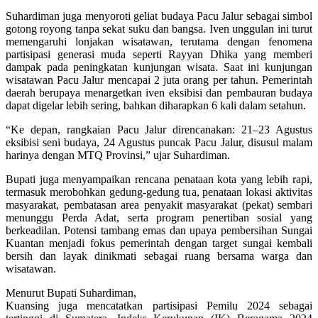
Suhardiman juga menyoroti geliat budaya Pacu Jalur sebagai simbol
gotong royong tanpa sekat suku dan bangsa. Iven unggulan ini turut
memengaruhi lonjakan wisatawan, terutama dengan fenomena
partisipasi generasi muda seperti Rayyan Dhika yang memberi
dampak pada peningkatan kunjungan wisata. Saat ini kunjungan
wisatawan Pacu Jalur mencapai 2 juta orang per tahun. Pemerintah
daerah berupaya menargetkan iven eksibisi dan pembauran budaya
dapat digelar lebih sering, bahkan diharapkan 6 kali dalam setahun.
“Ke depan, rangkaian Pacu Jalur direncanakan: 21–23 Agustus
eksibisi seni budaya, 24 Agustus puncak Pacu Jalur, disusul malam
harinya dengan MTQ Provinsi,” ujar Suhardiman.
Bupati juga menyampaikan rencana penataan kota yang lebih rapi,
termasuk merobohkan gedung-gedung tua, penataan lokasi aktivitas
masyarakat, pembatasan area penyakit masyarakat (pekat) sembari
menunggu Perda Adat, serta program penertiban sosial yang
berkeadilan. Potensi tambang emas dan upaya pembersihan Sungai
Kuantan menjadi fokus pemerintah dengan target sungai kembali
bersih dan layak dinikmati sebagai ruang bersama warga dan
wisatawan.
Menurut Bupati Suhardiman,
Kuansing juga mencatatkan partisipasi Pemilu 2024 sebagai