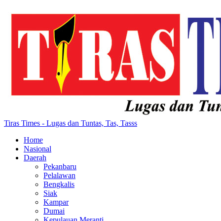
Tiras Times - Lugas dan Tuntas, Tas, Tasss
Home
Nasional
Daerah
Pekanbaru
Pelalawan
Bengkalis
Siak
Kampar
Dumai
Kepulauan Meranti