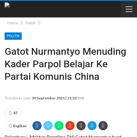
Home
Politik
POLITIK
Gatot Nurmantyo Menuding
Kader Parpol Belajar Ke
Partai Komunis China
Tirastimes.com
30 September 2021 | 21:32
WIB
87
Bagikan
Pekanbaru,- Mantan Panglima TNI Gatot Nurmantyo buat