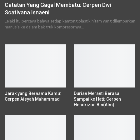
Catatan Yang Gagal Membatu: Cerpen Dwi
Scativana Isnaeni
Lelaki itu percaya bahwa setiap kantong plastik hitam yang dilemparkan
manusia ke dalam bak truk kompresornya…
Jarak yang Bernama Kamu:
Durian Meranti Berasa
Cerpen Aisyah Muhammad
Sampai ke Hati: Cerpen
Hendrizon Bin(Alm)…