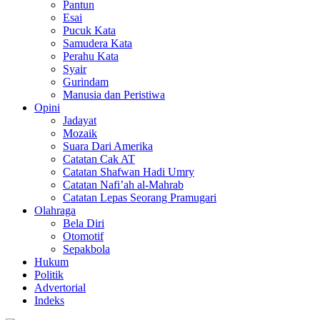
Pantun
Esai
Pucuk Kata
Samudera Kata
Perahu Kata
Syair
Gurindam
Manusia dan Peristiwa
Opini
Jadayat
Mozaik
Suara Dari Amerika
Catatan Cak AT
Catatan Shafwan Hadi Umry
Catatan Nafi’ah al-Mahrab
Catatan Lepas Seorang Pramugari
Olahraga
Bela Diri
Otomotif
Sepakbola
Hukum
Politik
Advertorial
Indeks