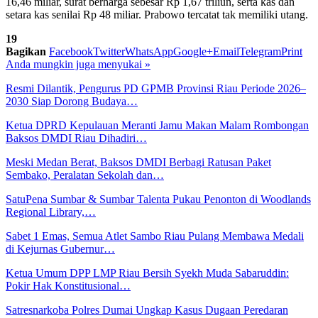
16,46 miliar, surat berharga sebesar Rp 1,67 triliun, serta kas dan
setara kas senilai Rp 48 miliar. Prabowo tercatat tak memiliki utang.
19
Bagikan
Facebook
Twitter
WhatsApp
Google+
Email
Telegram
Print
Anda mungkin juga menyukai
»
Resmi Dilantik, Pengurus PD GPMB Provinsi Riau Periode 2026–
2030 Siap Dorong Budaya…
Ketua DPRD Kepulauan Meranti Jamu Makan Malam Rombongan
Baksos DMDI Riau Dihadiri…
Meski Medan Berat, Baksos DMDI Berbagi Ratusan Paket
Sembako, Peralatan Sekolah dan…
SatuPena Sumbar & Sumbar Talenta Pukau Penonton di Woodlands
Regional Library,…
Sabet 1 Emas, Semua Atlet Sambo Riau Pulang Membawa Medali
di Kejurnas Gubernur…
Ketua Umum DPP LMP Riau Bersih Syekh Muda Sabaruddin:
Pokir Hak Konstitusional…
Satresnarkoba Polres Dumai Ungkap Kasus Dugaan Peredaran