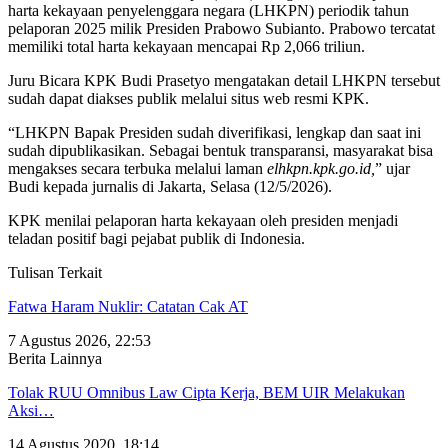
harta kekayaan penyelenggara negara (LHKPN) periodik tahun
pelaporan 2025 milik Presiden Prabowo Subianto. Prabowo tercatat
memiliki total harta kekayaan mencapai Rp 2,066 triliun.
Juru Bicara KPK Budi Prasetyo mengatakan detail LHKPN tersebut
sudah dapat diakses publik melalui situs web resmi KPK.
“LHKPN Bapak Presiden sudah diverifikasi, lengkap dan saat ini
sudah dipublikasikan. Sebagai bentuk transparansi, masyarakat bisa
mengakses secara terbuka melalui laman
elhkpn.kpk.go.id,
” ujar
Budi kepada jurnalis di Jakarta, Selasa (12/5/2026).
KPK menilai pelaporan harta kekayaan oleh presiden menjadi
teladan positif bagi pejabat publik di Indonesia.
Tulisan Terkait
Fatwa Haram Nuklir: Catatan Cak AT
7 Agustus 2026, 22:53
Berita Lainnya
Tolak RUU Omnibus Law Cipta Kerja, BEM UIR Melakukan
Aksi…
14 Agustus 2020, 18:14