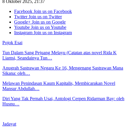
8 Oktober 2025, 21:37
Facebook
Join us on Facebook
Twitter
Join us on Twitter
Google+
Join us on Google
Youtube
Join us on Youtube
Instagram
Join us on Instagram
Pojok Esai
Tun Dalam Sang Pejuang Melayu (Catatan atas novel Rida K
Liamsi, Seandainya Tun…
Anugrah Sastrawan Negara Ke 16, Mengenang Sastrawan Mana
Sikana: oleh…
Melawan Penindasan Kaum Kapitalis, Membicarakan Novel
Mansur Abdullah…
Diri Yang Tak Pernah Usai, Antologi Cerpen Ridarman Bay: oleh
Husnu…
Jadayat