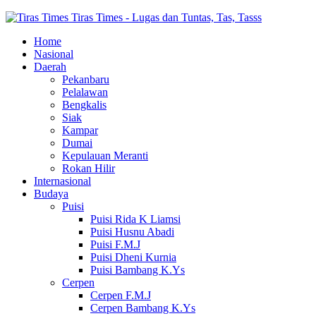
Tiras Times - Lugas dan Tuntas, Tas, Tasss
Home
Nasional
Daerah
Pekanbaru
Pelalawan
Bengkalis
Siak
Kampar
Dumai
Kepulauan Meranti
Rokan Hilir
Internasional
Budaya
Puisi
Puisi Rida K Liamsi
Puisi Husnu Abadi
Puisi F.M.J
Puisi Dheni Kurnia
Puisi Bambang K.Ys
Cerpen
Cerpen F.M.J
Cerpen Bambang K.Ys