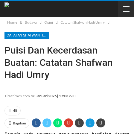
Home
Budaya
Opini
Catatan Shafwan Hadi Umry
CATATAN SHAFWAN HADI UMRY
Puisi Dan Kecerdasan
Buatan: Catatan Shafwan
Hadi Umry
Tirastimes.com
28 Januari 2026 | 17:03
WIB
45
Bagikan
Penyair pada umumnya terus-menerus berdialog dengan