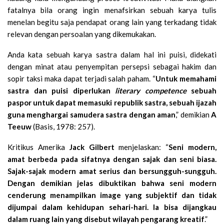
fatalnya bila orang ingin menafsirkan sebuah karya tulis
menelan begitu saja pendapat orang lain yang terkadang tidak
relevan dengan persoalan yang dikemukakan.
Anda kata sebuah karya sastra dalam hal ini puisi, didekati
dengan minat atau penyempitan persepsi sebagai hakim dan
sopir taksi maka dapat terjadi salah paham. “
Untuk memahami
sastra dan puisi diperlukan
literary competence
sebuah
paspor untuk dapat memasuki republik sastra, sebuah ijazah
guna menghargai samudera sastra dengan aman
,” demikian
A
Teeuw
(Basis, 1978: 257).
Kritikus Amerika
Jack Gilbert
menjelaskan: “
Seni modern,
amat berbeda pada sifatnya dengan sajak dan seni biasa.
Sajak-sajak modern amat serius dan bersungguh-sungguh.
Dengan demikian jelas dibuktikan bahwa seni modern
cenderung menampilkan image yang subjektif dan tidak
dijumpai dalam kehidupan sehari-hari. Ia bisa dijangkau
dalam ruang lain yang disebut wilayah pengarang kreatif
.”