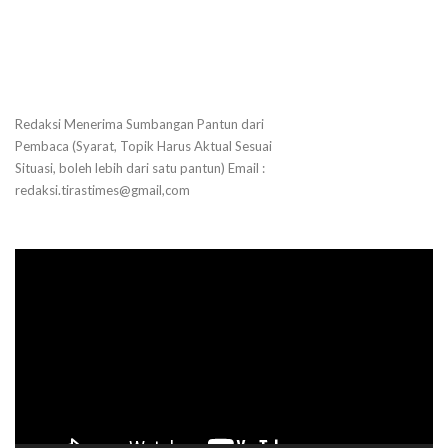
Redaksi Menerima Sumbangan Pantun dari
Pembaca (Syarat, Topik Harus Aktual Sesuai
Situasi, boleh lebih dari satu pantun) Email :
redaksi.tirastimes@gmail,com
Pemutar
Video