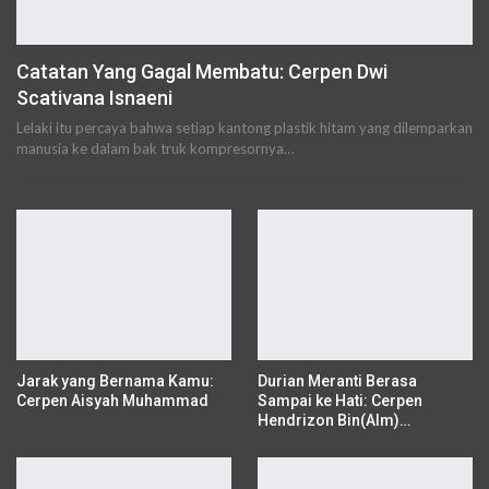
Catatan Yang Gagal Membatu: Cerpen Dwi
Scativana Isnaeni
Lelaki itu percaya bahwa setiap kantong plastik hitam yang dilemparkan
manusia ke dalam bak truk kompresornya…
Jarak yang Bernama Kamu:
Durian Meranti Berasa
Cerpen Aisyah Muhammad
Sampai ke Hati: Cerpen
Hendrizon Bin(Alm)…