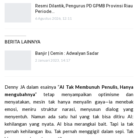
Resmi Dilantik, Pengurus PD GPMB Provinsi Riau
Periode…
6 Agustus 2026, 12:11
BERITA LAINNYA
Banjir | Cemin : Adwalyan Sadar
2 Januari 2023, 14:17
Denny JA dalam esainya “
AI Tak Membunuh Penulis, Hanya
mengubahnya
” tetap menyampaikan optimisme dan
menyatakan, mesin tak hanya menyalin gaya—ia menebak
emosi, meniru struktur narasi, menyusun dialog yang
menyentuh. Namun ada satu hal yang tak bisa ditiru AI:
kehilangan yang nyata. AI bisa merangkai bait. Tapi ia tak
pernah kehilangan ibu. Tak pernah menggigil dalam sepi. Tak