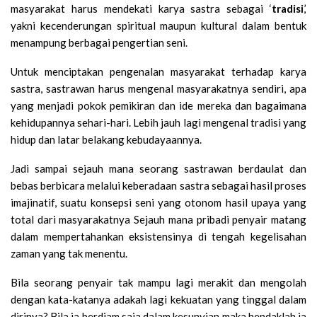
masyarakat harus mendekati karya sastra sebagai ‘
tradisi
,’
yakni kecenderungan spiritual maupun kultural dalam bentuk
menampung berbagai pengertian seni.
Untuk menciptakan pengenalan masyarakat terhadap karya
sastra, sastrawan harus mengenal masyarakatnya sendiri, apa
yang menjadi pokok pemikiran dan ide mereka dan bagaimana
kehidupannya sehari-hari. Lebih jauh lagi mengenal tradisi yang
hidup dan latar belakang kebudayaannya.
Jadi sampai sejauh mana seorang sastrawan berdaulat dan
bebas berbicara melalui keberadaan sastra sebagai hasil proses
imajinatif, suatu konsepsi seni yang otonom hasil upaya yang
total dari masyarakatnya Sejauh mana pribadi penyair matang
dalam mempertahankan eksistensinya di tengah kegelisahan
zaman yang tak menentu.
Bila seorang penyair tak mampu lagi merakit dan mengolah
dengan kata-katanya adakah lagi kekuatan yang tinggal dalam
dirinya? Bila ia berdiam saja dalam kesunyian maka hendaklah ia