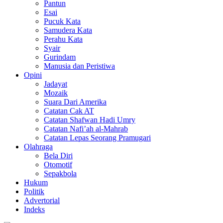
Pantun
Esai
Pucuk Kata
Samudera Kata
Perahu Kata
Syair
Gurindam
Manusia dan Peristiwa
Opini
Jadayat
Mozaik
Suara Dari Amerika
Catatan Cak AT
Catatan Shafwan Hadi Umry
Catatan Nafi’ah al-Mahrab
Catatan Lepas Seorang Pramugari
Olahraga
Bela Diri
Otomotif
Sepakbola
Hukum
Politik
Advertorial
Indeks