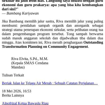
sirkular itu jauh lebih luas. Langsung saya diskusi dengan guru
ekonomi dan guru prakarya: apa yang bisa kita kembangkan
dari sini?
”
—
Bambang Kariyawan
Jika Bambang memilih jalur sastra, Riva memilih jalur yang paling
membumi: pemilahan sampah organik dan anorganik sebagai
strategi utama penerapan ekonomi sirkular, serta pelibatan orang tua
dalam pengembangan program tersebut. Tong sampah berwarna
sudah masuk anggaran sekolah dan dijadwalkan tiba dalam dua
minggu. Atas komitmen ini, Riva meraih penghargaan
Outstanding
Transformation Planning on Community Engagement
.
Riva Elvita, S.Pd., M.M.
(Kepala SMAS Cendana
Mandau)
Tulisan Terkait
Beriak Jalan ke Telaga Air Merah : Sebuah Catatan Perjalanan…
18 Mei 2026, 16:53
Berita Lainnya
Alnofrizal Ketua Bawaslu Riau