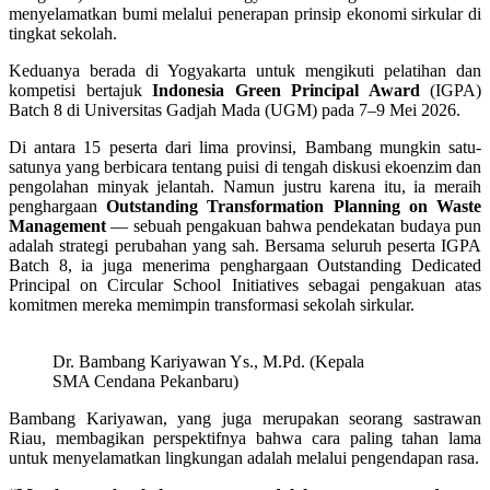
menyelamatkan bumi melalui penerapan prinsip ekonomi sirkular di
tingkat sekolah.
Keduanya berada di Yogyakarta untuk mengikuti pelatihan dan
kompetisi bertajuk
Indonesia Green Principal Award
(IGPA)
Batch 8 di Universitas Gadjah Mada (UGM) pada 7–9 Mei 2026.
Di antara 15 peserta dari lima provinsi, Bambang mungkin satu-
satunya yang berbicara tentang puisi di tengah diskusi ekoenzim dan
pengolahan minyak jelantah. Namun justru karena itu, ia meraih
penghargaan
Outstanding Transformation Planning on Waste
Management
— sebuah pengakuan bahwa pendekatan budaya pun
adalah strategi perubahan yang sah. Bersama seluruh peserta IGPA
Batch 8, ia juga menerima penghargaan Outstanding Dedicated
Principal on Circular School Initiatives sebagai pengakuan atas
komitmen mereka memimpin transformasi sekolah sirkular.
Dr. Bambang Kariyawan Ys., M.Pd. (Kepala
SMA Cendana Pekanbaru)
Bambang Kariyawan, yang juga merupakan seorang sastrawan
Riau, membagikan perspektifnya bahwa cara paling tahan lama
untuk menyelamatkan lingkungan adalah melalui pengendapan rasa.