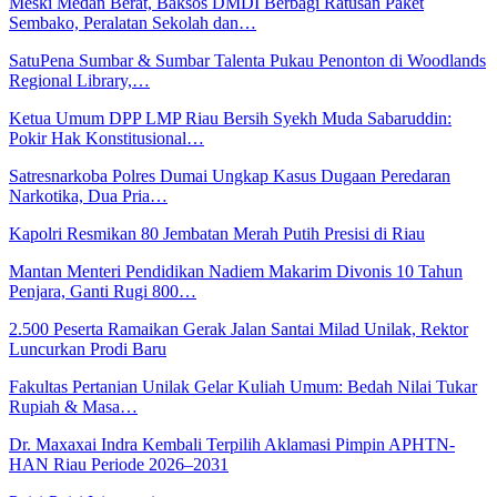
Meski Medan Berat, Baksos DMDI Berbagi Ratusan Paket
Sembako, Peralatan Sekolah dan…
SatuPena Sumbar & Sumbar Talenta Pukau Penonton di Woodlands
Regional Library,…
Ketua Umum DPP LMP Riau Bersih Syekh Muda Sabaruddin:
Pokir Hak Konstitusional…
Satresnarkoba Polres Dumai Ungkap Kasus Dugaan Peredaran
Narkotika, Dua Pria…
Kapolri Resmikan 80 Jembatan Merah Putih Presisi di Riau
Mantan Menteri Pendidikan Nadiem Makarim Divonis 10 Tahun
Penjara, Ganti Rugi 800…
2.500 Peserta Ramaikan Gerak Jalan Santai Milad Unilak, Rektor
Luncurkan Prodi Baru
Fakultas Pertanian Unilak Gelar Kuliah Umum: Bedah Nilai Tukar
Rupiah & Masa…
Dr. Maxaxai Indra Kembali Terpilih Aklamasi Pimpin APHTN-
HAN Riau Periode 2026–2031