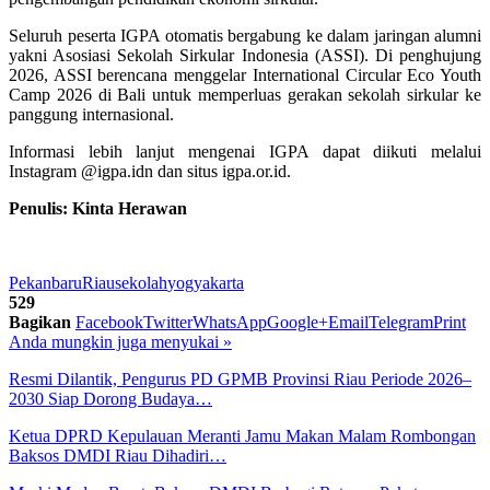
Seluruh peserta IGPA otomatis bergabung ke dalam jaringan alumni
yakni Asosiasi Sekolah Sirkular Indonesia (ASSI). Di penghujung
2026, ASSI berencana menggelar International Circular Eco Youth
Camp 2026 di Bali untuk memperluas gerakan sekolah sirkular ke
panggung internasional.
Informasi lebih lanjut mengenai IGPA dapat diikuti melalui
Instagram @igpa.idn dan situs igpa.or.id.
Penulis: Kinta Herawan
Pekanbaru
Riau
sekolah
yogyakarta
529
Bagikan
Facebook
Twitter
WhatsApp
Google+
Email
Telegram
Print
Anda mungkin juga menyukai
»
Resmi Dilantik, Pengurus PD GPMB Provinsi Riau Periode 2026–
2030 Siap Dorong Budaya…
Ketua DPRD Kepulauan Meranti Jamu Makan Malam Rombongan
Baksos DMDI Riau Dihadiri…