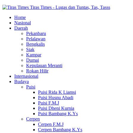
Tiras Times - Lugas dan Tuntas, Tas, Tasss
Home
Nasional
Daerah
Pekanbaru
Pelalawan
Bengkalis
Siak
Kampar
Dumai
Kepulauan Meranti
Rokan Hilir
Internasional
Budaya
Puisi
Puisi Rida K Liamsi
Puisi Husnu Abadi
Puisi F.M.J
Puisi Dheni Kurnia
Puisi Bambang K.Ys
Cerpen
Cerpen F.M.J
Cerpen Bambang K.Ys