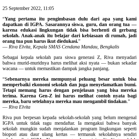
25 September 2022, 11:05
“
Yang pertama itu pengimbasan dulu dari apa yang kami
dapatkan di IGPA. Sasarannya siswa, guru, dan orang tua —
karena edukasi lingkungan tidak bisa berhenti di gerbang
sekolah. Anak-anak itu belajar dari kebiasaan di rumah, jadi
orang tua pun harus ikut diedukasi.
”
—
Riva Elvita, Kepala SMAS Cendana Mandau, Bengkalis
Sebagai kepala sekolah para siswa generasi Z, Riva menyadari
bahwa murid-muridnya harus melihat aksi nyata — bukan sekadar
wacana — untuk memastikan dampak jangka panjang.
“S
ebenarnya mereka mempunyai peluang besar untuk bisa
memperbaiki ekonomi sekolah dan juga menyelamatkan bumi.
Tetapi memang harus dengan penjelasan yang bisa mereka
terima. Karena Gen-Z ini harus melihat contoh nyata bagi
mereka, baru setelahnya mereka mau mengambil tindakan
.”
—
Riva Elvita
Riva pun berpesan kepada sekolah-sekolah yang belum mengenal
IGPA untuk tidak ragu mendaftar. Ia mengakui bahwa banyak
sekolah mungkin sudah menjalankan program lingkungan seperti
biopori atau daur ulang kertas — termasuk sekolahnya sendiri