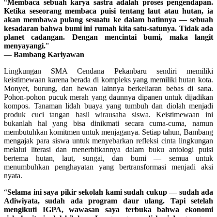
“
Membaca sebuah karya sastra adalah proses pengendapan.
Ketika seseorang membaca puisi tentang laut atau hutan, ia
akan membawa pulang sesuatu ke dalam batinnya — sebuah
kesadaran bahwa bumi ini rumah kita satu-satunya. Tidak ada
planet cadangan. Dengan mencintai bumi, maka langit
menyayangi.
”
—
Bambang Kariyawan
Lingkungan SMA Cendana Pekanbaru sendiri memiliki
keistimewaan karena berada di kompleks yang memiliki hutan kota.
Monyet, burung, dan hewan lainnya berkeliaran bebas di sana.
Pohon-pohon pucuk merah yang daunnya dipanen untuk dijadikan
kompos. Tanaman lidah buaya yang tumbuh dan diolah menjadi
produk cuci tangan hasil wirausaha siswa. Keistimewaan ini
bukanlah hal yang bisa dinikmati secara cuma-cuma, namun
membutuhkan komitmen untuk menjaganya. Setiap tahun, Bambang
mengajak para siswa untuk menyebarkan refleksi cinta lingkungan
melalui literasi dan menerbitkannya dalam buku antologi puisi
bertema hutan, laut, sungai, dan bumi — semua untuk
menumbuhkan penghayatan yang bertransformasi menjadi aksi
nyata.
“
Selama ini saya pikir sekolah kami sudah cukup — sudah ada
Adiwiyata, sudah ada program daur ulang. Tapi setelah
mengikuti IGPA, wawasan saya terbuka bahwa ekonomi