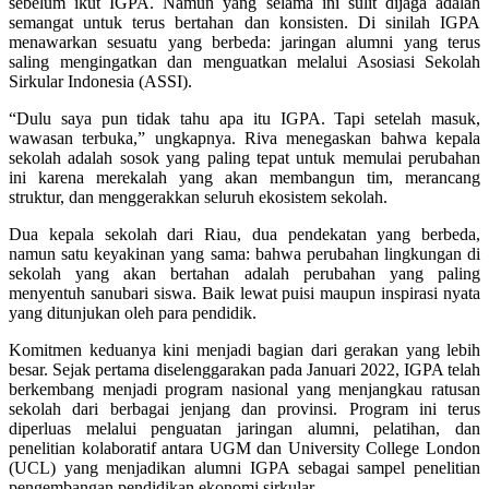
sebelum ikut IGPA. Namun yang selama ini sulit dijaga adalah
semangat untuk terus bertahan dan konsisten. Di sinilah IGPA
menawarkan sesuatu yang berbeda: jaringan alumni yang terus
saling mengingatkan dan menguatkan melalui Asosiasi Sekolah
Sirkular Indonesia (ASSI).
“Dulu saya pun tidak tahu apa itu IGPA. Tapi setelah masuk,
wawasan terbuka,” ungkapnya. Riva menegaskan bahwa kepala
sekolah adalah sosok yang paling tepat untuk memulai perubahan
ini karena merekalah yang akan membangun tim, merancang
struktur, dan menggerakkan seluruh ekosistem sekolah.
Dua kepala sekolah dari Riau, dua pendekatan yang berbeda,
namun satu keyakinan yang sama: bahwa perubahan lingkungan di
sekolah yang akan bertahan adalah perubahan yang paling
menyentuh sanubari siswa. Baik lewat puisi maupun inspirasi nyata
yang ditunjukan oleh para pendidik.
Komitmen keduanya kini menjadi bagian dari gerakan yang lebih
besar. Sejak pertama diselenggarakan pada Januari 2022, IGPA telah
berkembang menjadi program nasional yang menjangkau ratusan
sekolah dari berbagai jenjang dan provinsi. Program ini terus
diperluas melalui penguatan jaringan alumni, pelatihan, dan
penelitian kolaboratif antara UGM dan University College London
(UCL) yang menjadikan alumni IGPA sebagai sampel penelitian
pengembangan pendidikan ekonomi sirkular.