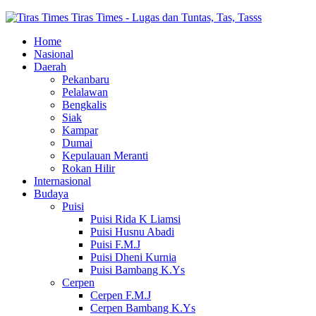
Tiras Times - Lugas dan Tuntas, Tas, Tasss
Home
Nasional
Daerah
Pekanbaru
Pelalawan
Bengkalis
Siak
Kampar
Dumai
Kepulauan Meranti
Rokan Hilir
Internasional
Budaya
Puisi
Puisi Rida K Liamsi
Puisi Husnu Abadi
Puisi F.M.J
Puisi Dheni Kurnia
Puisi Bambang K.Ys
Cerpen
Cerpen F.M.J
Cerpen Bambang K.Ys