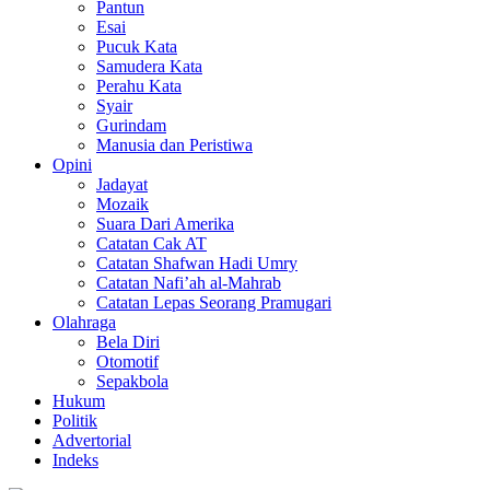
Pantun
Esai
Pucuk Kata
Samudera Kata
Perahu Kata
Syair
Gurindam
Manusia dan Peristiwa
Opini
Jadayat
Mozaik
Suara Dari Amerika
Catatan Cak AT
Catatan Shafwan Hadi Umry
Catatan Nafi’ah al-Mahrab
Catatan Lepas Seorang Pramugari
Olahraga
Bela Diri
Otomotif
Sepakbola
Hukum
Politik
Advertorial
Indeks