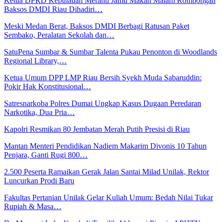
Ketua DPRD Kepulauan Meranti Jamu Makan Malam Rombongan
Baksos DMDI Riau Dihadiri…
Meski Medan Berat, Baksos DMDI Berbagi Ratusan Paket
Sembako, Peralatan Sekolah dan…
SatuPena Sumbar & Sumbar Talenta Pukau Penonton di Woodlands
Regional Library,…
Ketua Umum DPP LMP Riau Bersih Syekh Muda Sabaruddin:
Pokir Hak Konstitusional…
Satresnarkoba Polres Dumai Ungkap Kasus Dugaan Peredaran
Narkotika, Dua Pria…
Kapolri Resmikan 80 Jembatan Merah Putih Presisi di Riau
Mantan Menteri Pendidikan Nadiem Makarim Divonis 10 Tahun
Penjara, Ganti Rugi 800…
2.500 Peserta Ramaikan Gerak Jalan Santai Milad Unilak, Rektor
Luncurkan Prodi Baru
Fakultas Pertanian Unilak Gelar Kuliah Umum: Bedah Nilai Tukar
Rupiah & Masa…