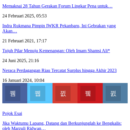
Memaknai 28 Tahun Gerakan Forum Lingkar Pena untuk…
24 Februari 2025, 05:53
Indra Rukmana Pimpin IWKR Pekanbaru, Ini Gebrakan yang
Akan…
21 Februari 2021, 17:17
Tujuh Pilar Menuju Kemenangan: Oleh Imam Shamsi Ali*
24 Juni 2025, 21:16
Neraca Perdagangan Riau Tercatat Surplus hingga Akhir 2023
16 Januari 2024, 10:04
Facebook
Twitter
Google+
Youtube
In
Join us on Facebook
Join us on Twitter
Join us on Google
Join us on Youtu
Jo
Pojok Esai
Jika Waktumu Lapang, Datang dan Berkunjunglah ke Bengkalis:
oleh Marzuli Ridwan…