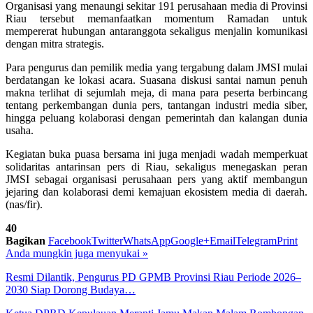
Organisasi yang menaungi sekitar 191 perusahaan media di Provinsi
Riau tersebut memanfaatkan momentum Ramadan untuk
mempererat hubungan antaranggota sekaligus menjalin komunikasi
dengan mitra strategis.
Para pengurus dan pemilik media yang tergabung dalam JMSI mulai
berdatangan ke lokasi acara. Suasana diskusi santai namun penuh
makna terlihat di sejumlah meja, di mana para peserta berbincang
tentang perkembangan dunia pers, tantangan industri media siber,
hingga peluang kolaborasi dengan pemerintah dan kalangan dunia
usaha.
Kegiatan buka puasa bersama ini juga menjadi wadah memperkuat
solidaritas antarinsan pers di Riau, sekaligus menegaskan peran
JMSI sebagai organisasi perusahaan pers yang aktif membangun
jejaring dan kolaborasi demi kemajuan ekosistem media di daerah.
(nas/fir).
40
Bagikan
Facebook
Twitter
WhatsApp
Google+
Email
Telegram
Print
Anda mungkin juga menyukai
»
Resmi Dilantik, Pengurus PD GPMB Provinsi Riau Periode 2026–
2030 Siap Dorong Budaya…