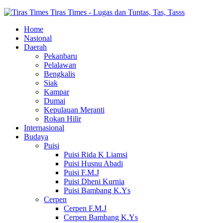
Tiras Times - Lugas dan Tuntas, Tas, Tasss
Home
Nasional
Daerah
Pekanbaru
Pelalawan
Bengkalis
Siak
Kampar
Dumai
Kepulauan Meranti
Rokan Hilir
Internasional
Budaya
Puisi
Puisi Rida K Liamsi
Puisi Husnu Abadi
Puisi F.M.J
Puisi Dheni Kurnia
Puisi Bambang K.Ys
Cerpen
Cerpen F.M.J
Cerpen Bambang K.Ys