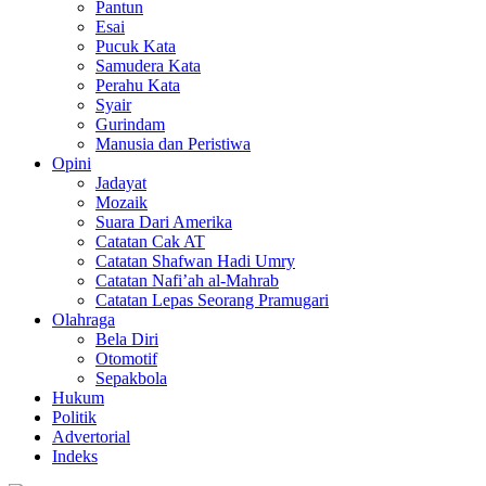
Pantun
Esai
Pucuk Kata
Samudera Kata
Perahu Kata
Syair
Gurindam
Manusia dan Peristiwa
Opini
Jadayat
Mozaik
Suara Dari Amerika
Catatan Cak AT
Catatan Shafwan Hadi Umry
Catatan Nafi’ah al-Mahrab
Catatan Lepas Seorang Pramugari
Olahraga
Bela Diri
Otomotif
Sepakbola
Hukum
Politik
Advertorial
Indeks