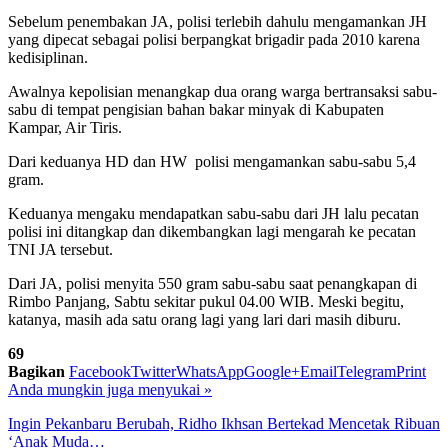
Sebelum penembakan JA, polisi terlebih dahulu mengamankan JH
yang dipecat sebagai polisi berpangkat brigadir pada 2010 karena
kedisiplinan.
Awalnya kepolisian menangkap dua orang warga bertransaksi sabu-
sabu di tempat pengisian bahan bakar minyak di Kabupaten
Kampar, Air Tiris.
Dari keduanya HD dan HW polisi mengamankan sabu-sabu 5,4
gram.
Keduanya mengaku mendapatkan sabu-sabu dari JH lalu pecatan
polisi ini ditangkap dan dikembangkan lagi mengarah ke pecatan
TNI JA tersebut.
Dari JA, polisi menyita 550 gram sabu-sabu saat penangkapan di
Rimbo Panjang, Sabtu sekitar pukul 04.00 WIB. Meski begitu,
katanya, masih ada satu orang lagi yang lari dari masih diburu.
69
Bagikan
Facebook
Twitter
WhatsApp
Google+
Email
Telegram
Print
Anda mungkin juga menyukai
»
Ingin Pekanbaru Berubah, Ridho Ikhsan Bertekad Mencetak Ribuan
‘Anak Muda…