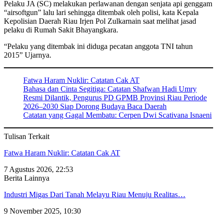
Pelaku JA (SC) melakukan perlawanan dengan senjata api genggam
“airsoftgun” lalu lari sehingga ditembak oleh polisi, kata Kepala
Kepolisian Daerah Riau Irjen Pol Zulkarnain saat melihat jasad
pelaku di Rumah Sakit Bhayangkara.
“Pelaku yang ditembak ini diduga pecatan anggota TNI tahun
2015” Ujarnya.
Fatwa Haram Nuklir: Catatan Cak AT
Bahasa dan Cinta Segitiga: Catatan Shafwan Hadi Umry
Resmi Dilantik, Pengurus PD GPMB Provinsi Riau Periode
2026–2030 Siap Dorong Budaya Baca Daerah
Catatan yang Gagal Membatu: Cerpen Dwi Scativana Isnaeni
Tulisan Terkait
Fatwa Haram Nuklir: Catatan Cak AT
7 Agustus 2026, 22:53
Berita Lainnya
Industri Migas Dari Tanah Melayu Riau Menuju Realitas…
9 November 2025, 10:30