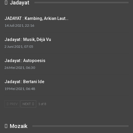
Jadayat
JADAYAT : Kambing, Arkian Laut…
14 Juli 2021, 22:16
Jadayat : Musik, Déjà Vu
2 Juni 2021, 07:05
Jadayat : Autopoesis
26 Mei 2021, 06:30
Jadayat : Bertani Ide
19 Mei 2021, 06:48
PREV
NEXT
1 of 8
Mozaik