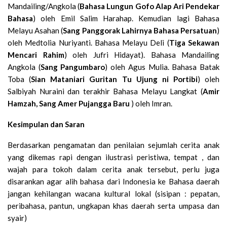
Mandailing/Angkola (
Bahasa Lungun Gofo Alap Ari Pendekar
Bahasa
) oleh Emil Salim Harahap. Kemudian lagi Bahasa
Melayu Asahan (
Sang Panggorak Lahirnya Bahasa Persatuan
)
oleh Medtolia Nuriyanti. Bahasa Melayu Deli (
Tiga Sekawan
Mencari Rahim
) oleh Jufri Hidayat). Bahasa Mandailing
Angkola (
Sang Pangumbaro
) oleh Agus Mulia. Bahasa Batak
Toba (
Sian Mataniari Guritan Tu Ujung ni Portibi
) oleh
Salbiyah Nuraini dan terakhir Bahasa Melayu Langkat (
Amir
Hamzah, Sang Amer Pujangga Baru
) oleh Imran.
Kesimpulan dan Saran
Berdasarkan pengamatan dan penilaian sejumlah cerita anak
yang dikemas rapi dengan ilustrasi peristiwa, tempat , dan
wajah para tokoh dalam cerita anak tersebut, perlu juga
disarankan agar alih bahasa dari Indonesia ke Bahasa daerah
jangan kehilangan wacana kultural lokal (sisipan : pepatan,
peribahasa, pantun, ungkapan khas daerah serta umpasa dan
syair)