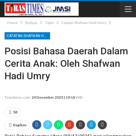
Home
Budaya
Opini
Catatan Shafwan Hadi Umry
CATATAN SHAFWAN HADI UMRY
Posisi Bahasa Daerah Dalam
Cerita Anak: Oleh Shafwan
Hadi Umry
Tirastimes.com
20 Desember 2025 | 19:18
WIB
50
Bagikan
Balai Bahasa Sumatra Utara (18/12/2025) menyelenggarakan