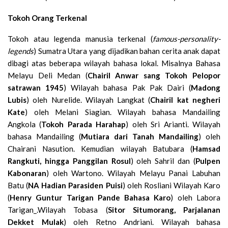
Tokoh Orang Terkenal
Tokoh atau legenda manusia terkenal (
famous-personality-
legends
) Sumatra Utara yang dijadikan bahan cerita anak dapat
dibagi atas beberapa wilayah bahasa lokal. Misalnya Bahasa
Melayu Deli Medan (
Chairil Anwar sang Tokoh Pelopor
satrawan 1945
) Wilayah bahasa Pak Pak Dairi (
Madong
Lubis
) oleh Nurelide. Wilayah Langkat (
Chairil kat negheri
Kate
) oleh Melani Siagian. Wilayah bahasa Mandailing
Angkola (
Tokoh Parada Harahap
) oleh Sri Arianti. Wilayah
bahasa Mandailing (
Mutiara dari Tanah Mandailing
) oleh
Chairani Nasution. Kemudian wilayah Batubara (
Hamsad
Rangkuti, hingga Panggilan Rosul
) oleh Sahril dan (
Pulpen
Kabonaran
) oleh Wartono. Wilayah Melayu Panai Labuhan
Batu (
NA Hadian Parasiden Puisi
) oleh Rosliani Wilayah Karo
(
Henry Guntur Tarigan Pande Bahasa Karo
) oleh Labora
Tarigan_.Wilayah Tobasa (
Sitor Situmorang, Parjalanan
Dekket Mulak
) oleh Retno Andriani. Wilayah bahasa