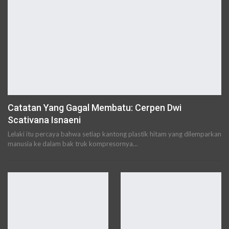
Catatan Yang Gagal Membatu: Cerpen Dwi
Scativana Isnaeni
Lelaki itu percaya bahwa setiap kantong plastik hitam yang dilemparkan
manusia ke dalam bak truk kompresornya…