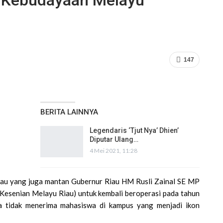
t Kebudayaan Melayu
147
BERITA LAINNYA
Legendaris ‘Tjut Nya’ Dhien’
Diputar Ulang…
4 Mei 2021, 11:28
au yang juga mantan Gubernur Riau HM Rusli Zainal SE MP
senian Melayu Riau) untuk kembali beroperasi pada tahun
ama tidak menerima mahasiswa di kampus yang menjadi ikon