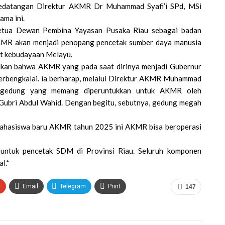
 kedatangan Direktur AKMR Dr Muhammad Syafi’i SPd, MSi
ama ini.
Ketua Dewan Pembina Yayasan Pusaka Riau sebagai badan
MR akan menjadi penopang pencetak sumber daya manusia
at kebudayaan Melayu.
ikan bahwa AKMR yang pada saat dirinya menjadi Gubernur
erbengkalai. ia berharap, melalui Direktur AKMR Muhammad
an gedung yang memang diperuntukkan untuk AKMR oleh
Gubri Abdul Wahid. Dengan begitu, sebutnya, gedung megah
ahasiswa baru AKMR tahun 2025 ini AKMR bisa beroperasi
ntuk pencetak SDM di Provinsi Riau. Seluruh komponen
l.*
+
Email
Telegram
Print
147