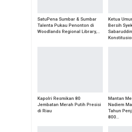
SatuPena Sumbar & Sumbar
Ketua Umu
Talenta Pukau Penonton di
Bersih Sye
Woodlands Regional Library,…
Sabaruddin
Konstitusio
Kapolri Resmikan 80
Mantan Men
Jembatan Merah Putih Presisi
Nadiem Mak
di Riau
Tahun Penj
800…