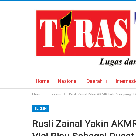
Home
Nasional
Daerah
Internasi
Home
Terkini
Rusli Zainal Yakin AKMR Jadi Penopang S
TERKINI
Rusli Zainal Yakin AK