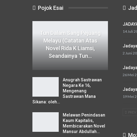
Pojok Esai
Jad
JADAYA
14 Juli 
Tun Dalam Sang Pejuang
Melayu (Catatan Atas
Jadayat
Novel Rida K Liamsi,
2 Juni 2
Seandainya Tun…
Jadaya
26 Mei 2
Anugrah Sastrawan
Negara Ke 16,
Jadayat
Mengenang
Sastrawan Mana
19 Mei 2
Sikana: oleh…
PREV
Melawan Penindasan
Kaum Kapitalis,
Membicarakan Novel
Mansur Abdullah…
Moz