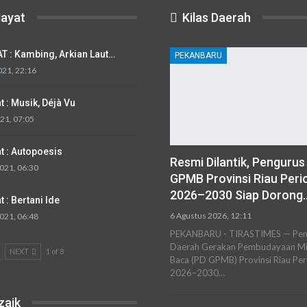
ayat
Kilas Daerah
T : Kambing, Arkian Laut…
PEKANBARU
2021, 22:16
 : Musik, Déjà Vu
021, 07:05
t : Autopoesis
Resmi Dilantik, Pengurus
021, 06:30
GPMB Provinsi Riau Peri
2026–2030 Siap Dorong
 : Bertani Ide
6 Agustus 2026, 12:11
021, 06:48
PEKANBARU - TIRASTIMES — Pen
Daerah Gerakan Pembudayaan Mi
NEXT
1 of 8
Baca (PD GPMB) Provinsi Riau Per
2026–2030…
aik