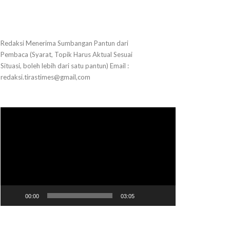
Redaksi Menerima Sumbangan Pantun dari
Pembaca (Syarat, Topik Harus Aktual Sesuai
Situasi, boleh lebih dari satu pantun) Email :
redaksi.tirastimes@gmail,com
Pemutar
Video
00:00
03:05