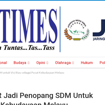
onal
Budaya
Opini
Olahraga
Hukum
Pol
DM untuk Visi Riau sebagai Pusat Kebudayaan Melayu
MR Jadi Penopang SDM Untuk