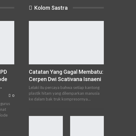
Kolom Sastra
 PD
Catatan Yang Gagal Membatu:
ode
Cerpen Dwi Scativana Isnaeni
…
Lelaki itu percaya bahwa setiap kantong
plastik hitam yang dilemparkan manusia
0
ke dalam bak truk kompresornya…
gurus
nat
iode