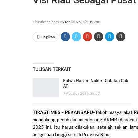
Visi Riau Sebagai Pusa
Tirastimes.com
29 Mei 2025 | 23:05
WIB
Bagikan
TULISAN TERKAIT
Fatwa Haram Nuklir: Catatan Cak
AT
7 Agustus 2026, 22:53
TIRASTIMES – PEKANBARU-
Tokoh masyarakat Ri
mendukung penuh dan mendorong AKMR (Akademi Ke
2025 ini. Itu harus dilakukan, setelah sekian l
perguruan tinggi seni di Provinsi Riau.