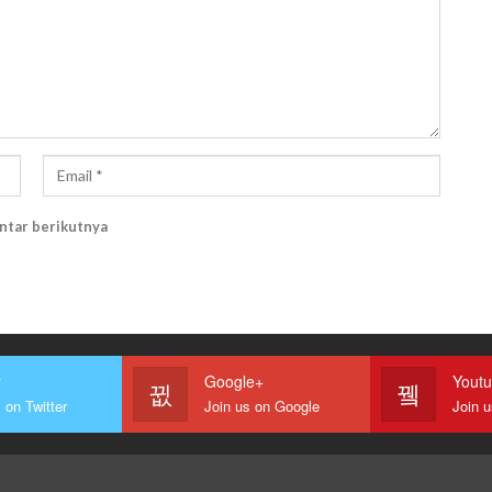
ntar berikutnya
r
Google+
Yout
 on Twitter
Join us on Google
Join 