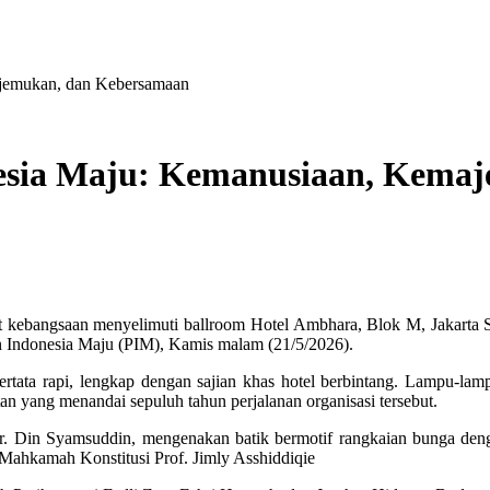
ajemukan, dan Kebersamaan
nesia Maju: Kemanusiaan, Kema
 kebangsaan menyelimuti ballroom Hotel Ambhara, Blok M, Jakarta Sela
n Indonesia Maju (PIM), Kamis malam (21/5/2026).
tata rapi, lengkap dengan sajian khas hotel berbintang. Lampu-lampu
n yang menandai sepuluh tahun perjalanan organisasi tersebut.
Dr. Din Syamsuddin, mengenakan batik bermotif rangkaian bunga den
 Mahkamah Konstitusi Prof. Jimly Asshiddiqie