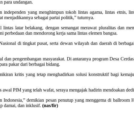
n para undangan.
independen yang menghimpun tokoh lintas agama, lintas etnis, linta
menjadikannya sebagai partai politik,” tuturnya.
al lintas latar belakang, dengan semangat merawat pluralitas dan m
ni perbedaan dan mendorong kerja sama lintas elemen bangsa.
Nasional di tingkat pusat, serta dewan wilayah dan daerah di berba
ial dan pengembangan masyarakat. Di antaranya program Desa Cerdas, 
para pakar dari berbagai bidang.
iran kritis yang tetap menghadirkan solusi konstruktif bagi kemajua
 awal PIM yang telah wafat, seraya mengajak hadirin mendoakan dedik
an Indonesia,” demikian pesan penutup yang menggema di ballroom H
p damai, dan inklusif.
(nas/fir)