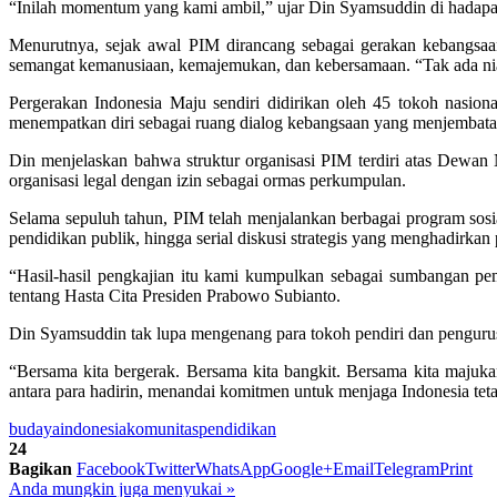
“Inilah momentum yang kami ambil,” ujar Din Syamsuddin di hadapa
Menurutnya, sejak awal PIM dirancang sebagai gerakan kebangsaan 
semangat kemanusiaan, kemajemukan, dan kebersamaan. “Tak ada niat 
Pergerakan Indonesia Maju sendiri didirikan oleh 45 tokoh nasion
menempatkan diri sebagai ruang dialog kebangsaan yang menjembata
Din menjelaskan bahwa struktur organisasi PIM terdiri atas Dewan 
organisasi legal dengan izin sebagai ormas perkumpulan.
Selama sepuluh tahun, PIM telah menjalankan berbagai program sos
pendidikan publik, hingga serial diskusi strategis yang menghadirkan 
“Hasil-hasil pengkajian itu kami kumpulkan sebagai sumbangan pemik
tentang Hasta Cita Presiden Prabowo Subianto.
Din Syamsuddin tak lupa mengenang para tokoh pendiri dan pengurus
“Bersama kita bergerak. Bersama kita bangkit. Bersama kita majuk
antara para hadirin, menandai komitmen untuk menjaga Indonesia teta
budaya
indonesia
komunitas
pendidikan
24
Bagikan
Facebook
Twitter
WhatsApp
Google+
Email
Telegram
Print
Anda mungkin juga menyukai
»