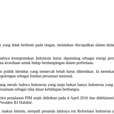
ang tidak berhenti pada slogan, melainkan diwujudkan dalam tindaka
 bahwa kemajemukan Indonesia harus dipandang sebagai energi pem
ena kesediaan untuk hidup berdampingan dalam perbedaan.
an politik identitas yang memecah belah harus dihentikan. Ia mene
golongan sebagai fondasi persatuan nasional.
enang merah: bahwa Indonesia yang maju bukan hanya Indonesia yang
amaan sebagai nilai dasar kehidupan berbangsa.
si perjalanan PIM sejak didirikan pada 4 April 2016 dan dideklarasik
residen BJ Habibie.
iki makna histotis, menjadi penanda lahirnya era Reformasi Indonesi