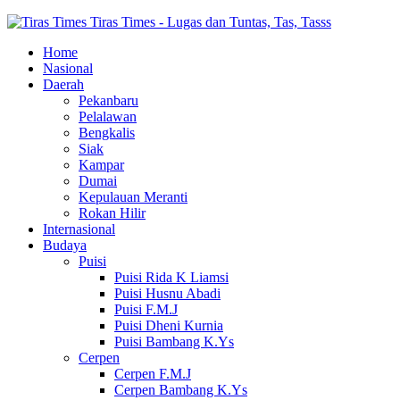
Tiras Times - Lugas dan Tuntas, Tas, Tasss
Home
Nasional
Daerah
Pekanbaru
Pelalawan
Bengkalis
Siak
Kampar
Dumai
Kepulauan Meranti
Rokan Hilir
Internasional
Budaya
Puisi
Puisi Rida K Liamsi
Puisi Husnu Abadi
Puisi F.M.J
Puisi Dheni Kurnia
Puisi Bambang K.Ys
Cerpen
Cerpen F.M.J
Cerpen Bambang K.Ys