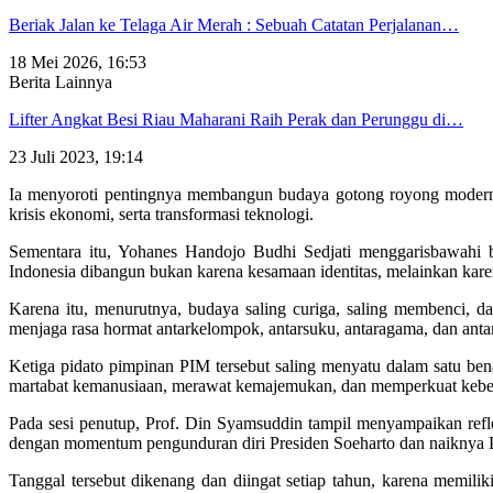
Beriak Jalan ke Telaga Air Merah : Sebuah Catatan Perjalanan…
18 Mei 2026, 16:53
Berita Lainnya
Lifter Angkat Besi Riau Maharani Raih Perak dan Perunggu di…
23 Juli 2023, 19:14
Ia menyoroti pentingnya membangun budaya gotong royong modern y
krisis ekonomi, serta transformasi teknologi.
Sementara itu, Yohanes Handojo Budhi Sedjati menggarisbawahi
Indonesia dibangun bukan karena kesamaan identitas, melainkan kar
Karena itu, menurutnya, budaya saling curiga, saling membenci, d
menjaga rasa hormat antarkelompok, antarsuku, antaragama, dan antar
Ketiga pidato pimpinan PIM tersebut saling menyatu dalam satu b
martabat kemanusiaan, merawat kemajemukan, dan memperkuat kebers
Pada sesi penutup, Prof. Din Syamsuddin tampil menyampaikan reflek
dengan momentum pengunduran diri Presiden Soeharto dan naiknya P
Tanggal tersebut dikenang dan diingat setiap tahun, karena memil