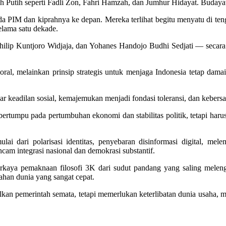
ah Putih seperti Fadli Zon, Fahri Hamzah, dan Jumhur Hidayat. Buday
PIM dan kiprahnya ke depan. Mereka terlihat begitu menyatu di tenga
elama satu dekade.
Philip Kuntjoro Widjaja, dan Yohanes Handojo Budhi Sedjati — secar
l, melainkan prinsip strategis untuk menjaga Indonesia tetap damai 
keadilan sosial, kemajemukan menjadi fondasi toleransi, dan kebersa
tumpu pada pertumbuhan ekonomi dan stabilitas politik, tetapi haru
lai dari polarisasi identitas, penyebaran disinformasi digital, me
ncam integrasi nasional dan demokrasi substantif.
perkaya pemaknaan filosofi 3K dari sudut pandang yang saling mele
bahan dunia yang sangat cepat.
 pemerintah semata, tetapi memerlukan keterlibatan dunia usaha, mas