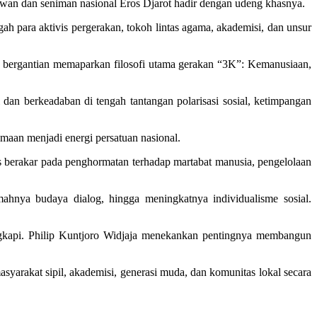
awan dan seniman nasional Eros Djarot hadir dengan udeng khasnya.
h para aktivis pergerakan, tokoh lintas agama, akademisi, dan unsur
a bergantian memaparkan filosofi utama gerakan “3K”: Kemanusiaan,
dan berkeadaban di tengah tantangan polarisasi sosial, ketimpangan
maan menjadi energi persatuan nasional.
s berakar pada penghormatan terhadap martabat manusia, pengelolaan
lemahnya budaya dialog, hingga meningkatnya individualisme sosial.
ngkapi. Philip Kuntjoro Widjaja menekankan pentingnya membangun
yarakat sipil, akademisi, generasi muda, dan komunitas lokal secara