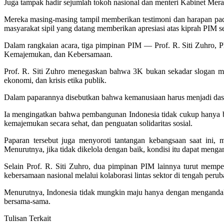
Juga tampak hadir sejumlah tokoh nasional dan menteri Kabinet Mer
Mereka masing-masing tampil memberikan testimoni dan harapan pada 
masyarakat sipil yang datang memberikan apresiasi atas kiprah PIM s
Dalam rangkaian acara, tiga pimpinan PIM — Prof. R. Siti Zuhro, 
Kemajemukan, dan Kebersamaan.
Prof. R. Siti Zuhro menegaskan bahwa 3K bukan sekadar slogan mora
ekonomi, dan krisis etika publik.
Dalam paparannya disebutkan bahwa kemanusiaan harus menjadi dasar 
Ia mengingatkan bahwa pembangunan Indonesia tidak cukup hanya ber
kemajemukan secara sehat, dan penguatan solidaritas sosial.
Paparan tersebut juga menyoroti tantangan kebangsaan saat ini, mu
Menurutnya, jika tidak dikelola dengan baik, kondisi itu dapat menga
Selain Prof. R. Siti Zuhro, dua pimpinan PIM lainnya turut mem
kebersamaan nasional melalui kolaborasi lintas sektor di tengah peru
Menurutnya, Indonesia tidak mungkin maju hanya dengan mengandalkan
bersama-sama.
Tulisan Terkait