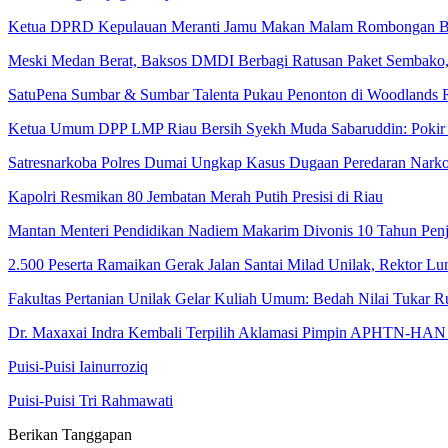
Ketua DPRD Kepulauan Meranti Jamu Makan Malam Rombongan B
Meski Medan Berat, Baksos DMDI Berbagi Ratusan Paket Sembako,
SatuPena Sumbar & Sumbar Talenta Pukau Penonton di Woodlands 
Ketua Umum DPP LMP Riau Bersih Syekh Muda Sabaruddin: Pokir 
Satresnarkoba Polres Dumai Ungkap Kasus Dugaan Peredaran Narko
Kapolri Resmikan 80 Jembatan Merah Putih Presisi di Riau
Mantan Menteri Pendidikan Nadiem Makarim Divonis 10 Tahun Pen
2.500 Peserta Ramaikan Gerak Jalan Santai Milad Unilak, Rektor Lu
Fakultas Pertanian Unilak Gelar Kuliah Umum: Bedah Nilai Tukar
Dr. Maxaxai Indra Kembali Terpilih Aklamasi Pimpin APHTN-HAN
Puisi-Puisi Iainurroziq
Puisi-Puisi Tri Rahmawati
Berikan Tanggapan