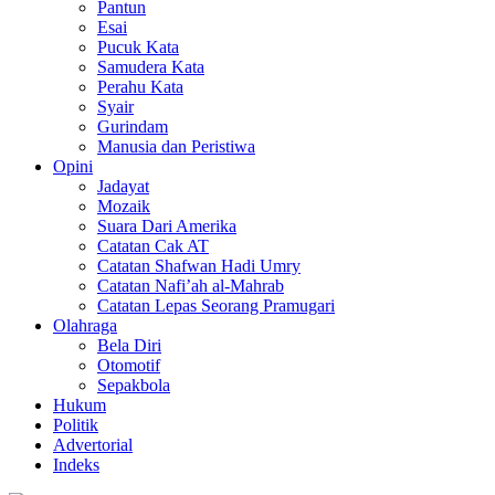
Pantun
Esai
Pucuk Kata
Samudera Kata
Perahu Kata
Syair
Gurindam
Manusia dan Peristiwa
Opini
Jadayat
Mozaik
Suara Dari Amerika
Catatan Cak AT
Catatan Shafwan Hadi Umry
Catatan Nafi’ah al-Mahrab
Catatan Lepas Seorang Pramugari
Olahraga
Bela Diri
Otomotif
Sepakbola
Hukum
Politik
Advertorial
Indeks