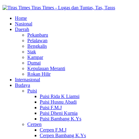
Tiras Times - Lugas dan Tuntas, Tas, Tasss
Home
Nasional
Daerah
Pekanbaru
Pelalawan
Bengkalis
Siak
Kampar
Dumai
Kepulauan Meranti
Rokan Hilir
Internasional
Budaya
Puisi
Puisi Rida K Liamsi
Puisi Husnu Abadi
Puisi F.M.J
Puisi Dheni Kurnia
Puisi Bambang K.Ys
Cerpen
Cerpen F.M.J
Cerpen Bambang K.Ys