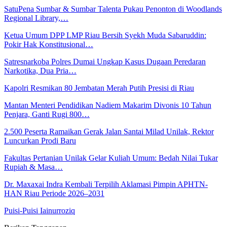
SatuPena Sumbar & Sumbar Talenta Pukau Penonton di Woodlands
Regional Library,…
Ketua Umum DPP LMP Riau Bersih Syekh Muda Sabaruddin:
Pokir Hak Konstitusional…
Satresnarkoba Polres Dumai Ungkap Kasus Dugaan Peredaran
Narkotika, Dua Pria…
Kapolri Resmikan 80 Jembatan Merah Putih Presisi di Riau
Mantan Menteri Pendidikan Nadiem Makarim Divonis 10 Tahun
Penjara, Ganti Rugi 800…
2.500 Peserta Ramaikan Gerak Jalan Santai Milad Unilak, Rektor
Luncurkan Prodi Baru
Fakultas Pertanian Unilak Gelar Kuliah Umum: Bedah Nilai Tukar
Rupiah & Masa…
Dr. Maxaxai Indra Kembali Terpilih Aklamasi Pimpin APHTN-
HAN Riau Periode 2026–2031
Puisi-Puisi Iainurroziq