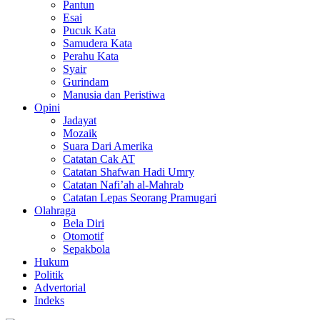
Pantun
Esai
Pucuk Kata
Samudera Kata
Perahu Kata
Syair
Gurindam
Manusia dan Peristiwa
Opini
Jadayat
Mozaik
Suara Dari Amerika
Catatan Cak AT
Catatan Shafwan Hadi Umry
Catatan Nafi’ah al-Mahrab
Catatan Lepas Seorang Pramugari
Olahraga
Bela Diri
Otomotif
Sepakbola
Hukum
Politik
Advertorial
Indeks