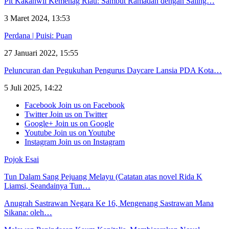
Plt Kakanwil Kemenag Riau: Sambut Ramadan dengan Saling…
3 Maret 2024, 13:53
Perdana | Puisi: Puan
27 Januari 2022, 15:55
Peluncuran dan Pegukuhan Pengurus Daycare Lansia PDA Kota…
5 Juli 2025, 14:22
Facebook
Join us on Facebook
Twitter
Join us on Twitter
Google+
Join us on Google
Youtube
Join us on Youtube
Instagram
Join us on Instagram
Pojok Esai
Tun Dalam Sang Pejuang Melayu (Catatan atas novel Rida K
Liamsi, Seandainya Tun…
Anugrah Sastrawan Negara Ke 16, Mengenang Sastrawan Mana
Sikana: oleh…