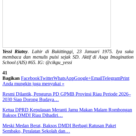
Yessi Riatny
. Lahir di Bukittinggi, 23 Januari 1975. Iya suka
membaca dan menulis puisi sejak SD. Aktif di Asqa Imagination
School (AIS) #65. IG: @cikgu_yessi
41
Bagikan
Facebook
Twitter
WhatsApp
Google+
Email
Telegram
Print
Anda mungkin juga menyukai
»
Resmi Dilantik, Pengurus PD GPMB Provinsi Riau Periode 2026–
2030 Siap Dorong Budaya…
Ketua DPRD Kepulauan Meranti Jamu Makan Malam Rombongan
Baksos DMDI Riau Dihadiri…
Meski Medan Berat, Baksos DMDI Berbagi Ratusan Paket
Sembako, Peralatan Sekolah dan…