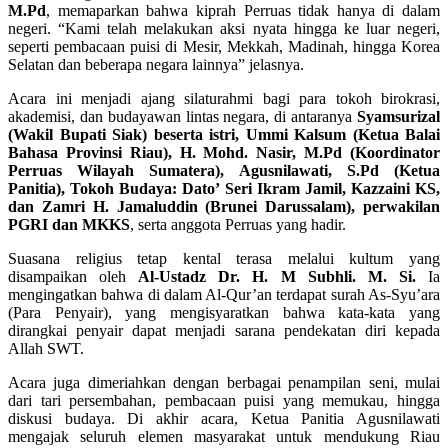
M.Pd
, memaparkan bahwa kiprah Perruas tidak hanya di dalam
negeri. “Kami telah melakukan aksi nyata hingga ke luar negeri,
seperti pembacaan puisi di Mesir, Mekkah, Madinah, hingga Korea
Selatan dan beberapa negara lainnya” jelasnya.
Acara ini menjadi ajang silaturahmi bagi para tokoh birokrasi,
akademisi, dan budayawan lintas negara, di antaranya
Syamsurizal
(Wakil Bupati Siak) beserta istri, Ummi Kalsum (Ketua Balai
Bahasa Provinsi Riau), H. Mohd. Nasir, M.Pd (Koordinator
Perruas Wilayah Sumatera), Agusnilawati, S.Pd (Ketua
Panitia), Tokoh Budaya: Dato’ Seri Ikram Jamil, Kazzaini KS,
dan Zamri H. Jamaluddin (Brunei Darussalam), perwakilan
PGRI dan MKKS
, serta anggota Perruas yang hadir.
Suasana religius tetap kental terasa melalui kultum yang
disampaikan oleh
Al-Ustadz Dr. H. M Subhli. M. Si.
Ia
mengingatkan bahwa di dalam Al-Qur’an terdapat surah As-Syu’ara
(Para Penyair), yang mengisyaratkan bahwa kata-kata yang
dirangkai penyair dapat menjadi sarana pendekatan diri kepada
Allah SWT.
Acara juga dimeriahkan dengan berbagai penampilan seni, mulai
dari tari persembahan, pembacaan puisi yang memukau, hingga
diskusi budaya. Di akhir acara, Ketua Panitia Agusnilawati
mengajak seluruh elemen masyarakat untuk mendukung Riau