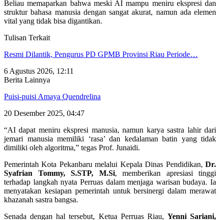
Beliau memaparkan bahwa meski AI mampu meniru ekspresi dan
struktur bahasa manusia dengan sangat akurat, namun ada elemen
vital yang tidak bisa digantikan.
Tulisan Terkait
Resmi Dilantik, Pengurus PD GPMB Provinsi Riau Periode…
6 Agustus 2026, 12:11
Berita Lainnya
Puisi-puisi Amaya Quendrelina
20 Desember 2025, 04:47
“AI dapat meniru ekspresi manusia, namun karya sastra lahir dari
jemari manusia memiliki ‘rasa’ dan kedalaman batin yang tidak
dimiliki oleh algoritma,” tegas Prof. Junaidi.
Pemerintah Kota Pekanbaru melalui Kepala Dinas Pendidikan,
Dr.
Syafrian Tommy, S.STP, M.Si
, memberikan apresiasi tinggi
terhadap langkah nyata Perruas dalam menjaga warisan budaya. Ia
menyatakan kesiapan pemerintah untuk bersinergi dalam merawat
khazanah sastra bangsa.
Senada dengan hal tersebut, Ketua Perruas Riau,
Yenni Sariani,