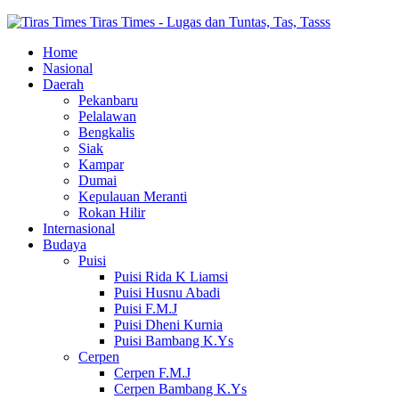
Tiras Times - Lugas dan Tuntas, Tas, Tasss
Home
Nasional
Daerah
Pekanbaru
Pelalawan
Bengkalis
Siak
Kampar
Dumai
Kepulauan Meranti
Rokan Hilir
Internasional
Budaya
Puisi
Puisi Rida K Liamsi
Puisi Husnu Abadi
Puisi F.M.J
Puisi Dheni Kurnia
Puisi Bambang K.Ys
Cerpen
Cerpen F.M.J
Cerpen Bambang K.Ys