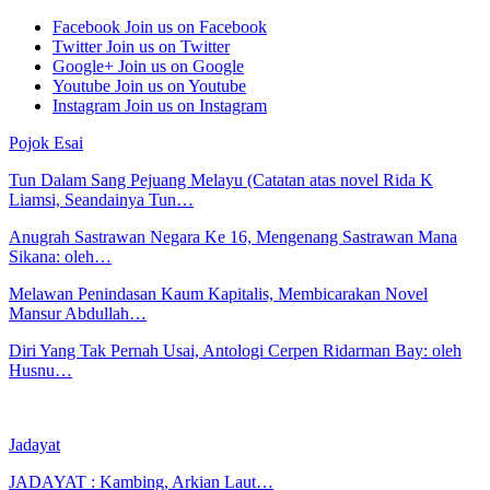
Facebook
Join us on Facebook
Twitter
Join us on Twitter
Google+
Join us on Google
Youtube
Join us on Youtube
Instagram
Join us on Instagram
Pojok Esai
Tun Dalam Sang Pejuang Melayu (Catatan atas novel Rida K
Liamsi, Seandainya Tun…
Anugrah Sastrawan Negara Ke 16, Mengenang Sastrawan Mana
Sikana: oleh…
Melawan Penindasan Kaum Kapitalis, Membicarakan Novel
Mansur Abdullah…
Diri Yang Tak Pernah Usai, Antologi Cerpen Ridarman Bay: oleh
Husnu…
Jadayat
JADAYAT : Kambing, Arkian Laut…