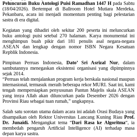
Peluncuran Buku Antologi Puisi Ramadhan 1447 H
pada Sabtu
(18/04/2026). Bertempat di Ballroom Hotel Mutiara Merdeka,
Pekanbaru, acara ini menjadi momentum penting bagi pelestarian
sastra di era digital.
Kegiatan yang dihadiri oleh sekitar 200 peserta ini meluncurkan
buku antologi puisi setebal 270 halaman. Karya monumental ini
menghimpun buah pikir dari 181 penulis asal negara-negara
ASEAN dan lengkap dengan nomor ISBN Negara Kesatuan
Repblik Indonesia.
Pimpinan Perruas Indonesia,
Dato’ Sri Asrizal Nur
, dalam
sambutannya menegaskan eksistensi organisasi yang dipimpinnya
sejak 2014.
“Perruas telah menjalankan program kerja berskala nasional maupun
internasional, termasuk meraih beberapa rekor MURI. Saat ini, kami
tengah mempersiapkan penyusunan Pantun Majelis skala ASEAN
yang insya Allah akan diluncurkan pada Desember 2026 dengan
Provinsi Riau sebagai tuan rumah,” ungkapnya.
Salah satu sorotan utama dalam acara ini adalah Orasi Budaya yang
disampaikan oleh Rektor Universitas Lancang Kuning Riau
Prof.
Dr. Junaidi.
Mengangkat tema “
Dari Rasa ke Algoritma
“, ia
membedah pengaruh Artificial Intelligence (AI) terhadap masa
depan karya sastra.