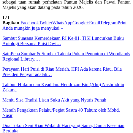
sebagai tuan rumah perhelatan Pantun Majelis dan Pawai Pantun
Majelis yang akan datang pada tahun 2026.
171
Bagikan
Facebook
Twitter
WhatsApp
Google+
Email
Telegram
Print
Anda mungkin juga menyukai
»
Sambut Suasana Kemerdekaan RI Ke-81, TISI Luncurkan Buku
Antologi Bersama Puisi Dwi…
SatuPena Sumbar & Sumbar Talenta Pukau Penonton di Woodlands
Regional Library,…
Perayaan Hari Puisi di Riau Meriah. HPI Ada karena Riau. Bila
Presiden Penyair adalah…
Talibun Hukum dan Keadilan: Hendrizon Bin (Alm) Nashruddin
Zakaria
Meniti Sisa Tradisi Lisan Suku Akit yang Nyaris Punah
Meraih Pengakuan Pelaku/Pegiat Sastra 40 Tahun: oleh Mohd.
Nasir
Dua Tokoh Seni Riau Wafat di Hari yang Sama, Dunia Kesenian
Berduka