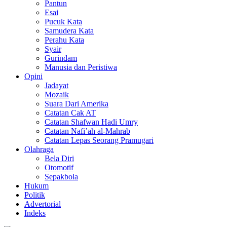
Pantun
Esai
Pucuk Kata
Samudera Kata
Perahu Kata
Syair
Gurindam
Manusia dan Peristiwa
Opini
Jadayat
Mozaik
Suara Dari Amerika
Catatan Cak AT
Catatan Shafwan Hadi Umry
Catatan Nafi’ah al-Mahrab
Catatan Lepas Seorang Pramugari
Olahraga
Bela Diri
Otomotif
Sepakbola
Hukum
Politik
Advertorial
Indeks