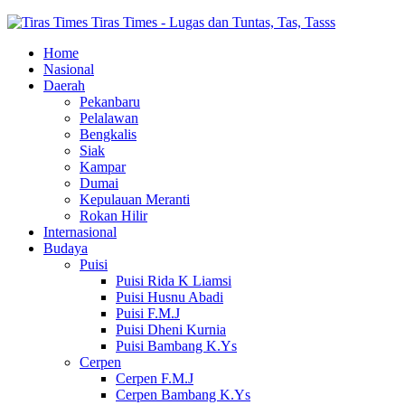
Tiras Times - Lugas dan Tuntas, Tas, Tasss
Home
Nasional
Daerah
Pekanbaru
Pelalawan
Bengkalis
Siak
Kampar
Dumai
Kepulauan Meranti
Rokan Hilir
Internasional
Budaya
Puisi
Puisi Rida K Liamsi
Puisi Husnu Abadi
Puisi F.M.J
Puisi Dheni Kurnia
Puisi Bambang K.Ys
Cerpen
Cerpen F.M.J
Cerpen Bambang K.Ys