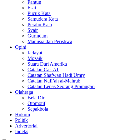
Pantun
Esai
Pucuk Kata
Samudera Kata
Perahu Kata
Syair
Gurindam
Manusia dan Peristiwa
Opini
Jadayat
Mozaik
Suara Dari Amerika
Catatan Cak AT
Catatan Shafwan Hadi Umry
Catatan Nafi’ah al-Mahrab
Catatan Lepas Seorang Pramugari
Olahraga
Bela Diri
Otomotif
Sepakbola
Hukum
Politik
Advertorial
Indeks