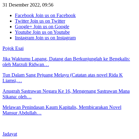
31 Desember 2022, 09:56
Facebook
Join us on Facebook
Twitter
Join us on Twitter
Google+
Join us on Google
Youtube
Join us on Youtube
Instagram
Join us on Instagram
Pojok Esai
Jika Waktumu Lapang, Datang dan Berkunjunglah ke Bengkalis:
oleh Marzuli Ridwan…
Tun Dalam Sang Pejuang Melayu (Catatan atas novel Rida K
Liamsi,…
Anugrah Sastrawan Negara Ke 16, Mengenang Sastrawan Mana
Sikana: oleh…
Melawan Penindasan Kaum Kapitalis, Membicarakan Novel
Mansur Abdullah…
Jadayat