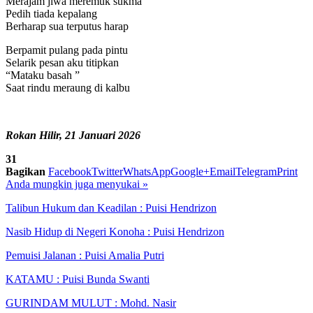
Merajam jiwa meremuk sukma
Pedih tiada kepalang
Berharap sua terputus harap
Berpamit pulang pada pintu
Selarik pesan aku titipkan
“Mataku basah ”
Saat rindu meraung di kalbu
Rokan Hilir, 21 Januari 2026
31
Bagikan
Facebook
Twitter
WhatsApp
Google+
Email
Telegram
Print
Anda mungkin juga menyukai
»
Talibun Hukum dan Keadilan : Puisi Hendrizon
Nasib Hidup di Negeri Konoha : Puisi Hendrizon
Pemuisi Jalanan : Puisi Amalia Putri
KATAMU : Puisi Bunda Swanti
GURINDAM MULUT : Mohd. Nasir