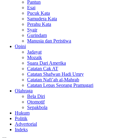
Pantun
Esai
Pucuk Kata
Samudera Kata
Perahu Kata
Syair
Gurindam
Manusia dan Peristiwa
Opini
Jadayat
Mozaik
Suara Dari Amerika
Catatan Cak AT
Catatan Shafwan Hadi Umry
Catatan Nafi’ah al-Mahrab
Catatan Lepas Seorang Pramugari
Olahraga
Bela Diri
Otomotif
Sepakbola
Hukum
Politik
Advertorial
Indeks