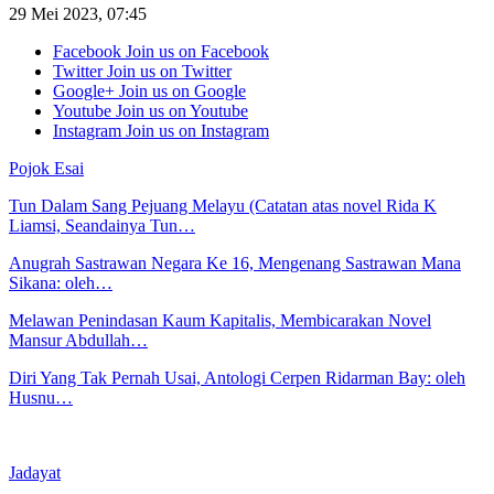
29 Mei 2023, 07:45
Facebook
Join us on Facebook
Twitter
Join us on Twitter
Google+
Join us on Google
Youtube
Join us on Youtube
Instagram
Join us on Instagram
Pojok Esai
Tun Dalam Sang Pejuang Melayu (Catatan atas novel Rida K
Liamsi, Seandainya Tun…
Anugrah Sastrawan Negara Ke 16, Mengenang Sastrawan Mana
Sikana: oleh…
Melawan Penindasan Kaum Kapitalis, Membicarakan Novel
Mansur Abdullah…
Diri Yang Tak Pernah Usai, Antologi Cerpen Ridarman Bay: oleh
Husnu…
Jadayat