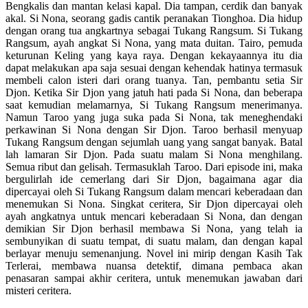
Bengkalis dan mantan kelasi kapal. Dia tampan, cerdik dan banyak
akal. Si Nona, seorang gadis cantik peranakan Tionghoa. Dia hidup
dengan orang tua angkartnya sebagai Tukang Rangsum. Si Tukang
Rangsum, ayah angkat Si Nona, yang mata duitan. Tairo, pemuda
keturunan Keling yang kaya raya. Dengan kekayaannya itu dia
dapat melakukan apa saja sesuai dengan kehendak hatinya termasuk
membeli calon isteri dari orang tuanya. Tan, pembantu setia Sir
Djon. Ketika Sir Djon yang jatuh hati pada Si Nona, dan beberapa
saat kemudian melamarnya, Si Tukang Rangsum menerimanya.
Namun Taroo yang juga suka pada Si Nona, tak meneghendaki
perkawinan Si Nona dengan Sir Djon. Taroo berhasil menyuap
Tukang Rangsum dengan sejumlah uang yang sangat banyak. Batal
lah lamaran Sir Djon. Pada suatu malam Si Nona menghilang.
Semua ribut dan gelisah. Termasuklah Taroo. Dari episode ini, maka
bergulirlah ide cemerlang dari Sir Djon, bagaimana agar dia
dipercayai oleh Si Tukang Rangsum dalam mencari keberadaan dan
menemukan Si Nona. Singkat ceritera, Sir Djon dipercayai oleh
ayah angkatnya untuk mencari keberadaan Si Nona, dan dengan
demikian Sir Djon berhasil membawa Si Nona, yang telah ia
sembunyikan di suatu tempat, di suatu malam, dan dengan kapal
berlayar menuju semenanjung. Novel ini mirip dengan Kasih Tak
Terlerai, membawa nuansa detektif, dimana pembaca akan
penasaran sampai akhir ceritera, untuk menemukan jawaban dari
misteri ceritera.