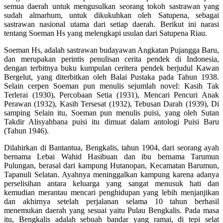
semua daerah untuk mengusulkan seorang tokoh sastrawan yang
sudah almarhum, untuk dikukuhkan oleh Satupena, sebagai
sastrawan nasional utama dari setiap daerah. Berikut ini narasi
tentang Soeman Hs yang melengkapi usulan dari Satupena Riau.
Soeman Hs, adalah sastrawan budayawan Angkatan Pujangga Baru,
dan merupakan perintis penulisan cerita pendek di Indonesia,
dengan terbitnya buku kumpulan ceritera pendek berjudul Kawan
Bergelut, yang diterbitkan oleh Balai Pustaka pada Tahun 1938.
Selain cerpen Soeman pun menulis sejumlah novel: Kasih Tak
Terlerai (1930), Percobaan Setia (1931), Mencari Pencuri Anak
Perawan (1932), Kasih Tersesat (1932), Tebusan Darah (1939), Di
samping Selain itu, Soeman pun menulis puisi, yang oleh Sutan
Takdir Alisyahbana puisi itu dimuat dalam antologi Puisi Baru
(Tahun 1946).
Dilahirkan di Bantantua, Bengkalis, tahun 1904, dari seorang ayah
bernama Lebai Wahid Hasibuan dan ibu bernama Tarumun
Pulungan, berasal dari kampung Hutanopan, Kecamatan Barumun,
Tapanuli Selatan. Ayahnya meninggalkan kampung karena adanya
perselisihan antara keluarga yang sangat menusuk hati dan
kemudian merantau mencari penghidupan yang lebih menjanjikan
dan akhirnya setelah perjalanan selama 10 tahun berhasil
menemukan daerah yang sesuai yaitu Pulau Bengkalis. Pada masa
itu, Bengkalis adalah sebuah bandar yang ramai, di tepi selat