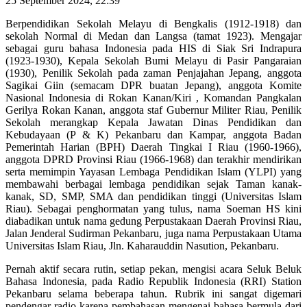
25 September 2024, 22:39
Berpendidikan Sekolah Melayu di Bengkalis (1912-1918) dan
sekolah Normal di Medan dan Langsa (tamat 1923). Mengajar
sebagai guru bahasa Indonesia pada HIS di Siak Sri Indrapura
(1923-1930), Kepala Sekolah Bumi Melayu di Pasir Pangaraian
(1930), Penilik Sekolah pada zaman Penjajahan Jepang, anggota
Sagikai Giin (semacam DPR buatan Jepang), anggota Komite
Nasional Indonesia di Rokan Kanan/Kiri , Komandan Pangkalan
Gerilya Rokan Kanan, anggota staf Gubernur Militer Riau, Penilik
Sekolah merangkap Kepala Jawatan Dinas Pendidikan dan
Kebudayaan (P & K) Pekanbaru dan Kampar, anggota Badan
Pemerintah Harian (BPH) Daerah Tingkai I Riau (1960-1966),
anggota DPRD Provinsi Riau (1966-1968) dan terakhir mendirikan
serta memimpin Yayasan Lembaga Pendidikan Islam (YLPI) yang
membawahi berbagai lembaga pendidikan sejak Taman kanak-
kanak, SD, SMP, SMA dan pendidikan tinggi (Universitas Islam
Riau). Sebagai penghormatan yang tulus, nama Soeman HS kini
diabadikan untuk nama gedung Perpustakaan Daerah Provinsi Riau,
Jalan Jenderal Sudirman Pekanbaru, juga nama Perpustakaan Utama
Universitas Islam Riau, Jln. Kaharauddin Nasution, Pekanbaru.
Pernah aktif secara rutin, setiap pekan, mengisi acara Seluk Beluk
Bahasa Indonesia, pada Radio Republik Indonesia (RRI) Station
Pekanbaru selama beberapa tahun. Rubrik ini sangat digemari
pendengar radio karena pembahasan mengenai bahasa bermula dari