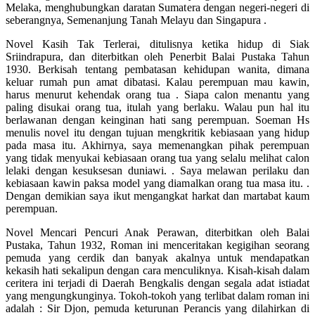
Melaka, menghubungkan daratan Sumatera dengan negeri-negeri di
seberangnya, Semenanjung Tanah Melayu dan Singapura .
Novel Kasih Tak Terlerai, ditulisnya ketika hidup di Siak
Sriindrapura, dan diterbitkan oleh Penerbit Balai Pustaka Tahun
1930. Berkisah tentang pembatasan kehidupan wanita, dimana
keluar rumah pun amat dibatasi. Kalau perempuan mau kawin,
harus menurut kehendak orang tua . Siapa calon menantu yang
paling disukai orang tua, itulah yang berlaku. Walau pun hal itu
berlawanan dengan keinginan hati sang perempuan. Soeman Hs
menulis novel itu dengan tujuan mengkritik kebiasaan yang hidup
pada masa itu. Akhirnya, saya memenangkan pihak perempuan
yang tidak menyukai kebiasaan orang tua yang selalu melihat calon
lelaki dengan kesuksesan duniawi. . Saya melawan perilaku dan
kebiasaan kawin paksa model yang diamalkan orang tua masa itu. .
Dengan demikian saya ikut mengangkat harkat dan martabat kaum
perempuan.
Novel Mencari Pencuri Anak Perawan, diterbitkan oleh Balai
Pustaka, Tahun 1932, Roman ini menceritakan kegigihan seorang
pemuda yang cerdik dan banyak akalnya untuk mendapatkan
kekasih hati sekalipun dengan cara menculiknya. Kisah-kisah dalam
ceritera ini terjadi di Daerah Bengkalis dengan segala adat istiadat
yang mengungkunginya. Tokoh-tokoh yang terlibat dalam roman ini
adalah : Sir Djon, pemuda keturunan Perancis yang dilahirkan di