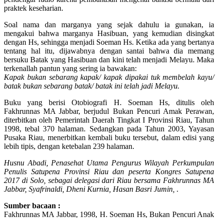
praktek keseharian.
Soal nama dan marganya yang sejak dahulu ia gunakan, ia
mengakui bahwa marganya Hasibuan, yang kemudian disingkat
dengan Hs, sehingga menjadi Soeman Hs. Ketika ada yang bertanya
tentang hal itu, dijawabnya dengan santai bahwa dia memang
bersuku Batak yang Hasibuan dan kini telah menjadi Melayu. Maka
terkenallah pantun yang sering ia bawakan:
Kapak bukan sebarang kapak/ kapak dipakai tuk membelah kayu/
batak bukan sebarang batak/ batak ini telah jadi Melayu.
Buku yang berisi Otobiografi H. Soeman Hs, ditulis oleh
Fakhrunnas MA Jabbar, berjudul Bukan Pencuri Amak Perawan,
diterbitkan oleh Pemerintah Daerah Tingkat I Provinsi Riau, Tahun
1998, tebal 370 halaman. Sedangkan pada Tahun 2003, Yayasan
Pusaka Riau, menerbitkan kembali buku tersebut, dalam edisi yang
lebih tipis, dengan ketebalan 239 halaman.
Husnu Abadi, Penasehat Utama Pengurus Wilayah Perkumpulan
Penulis Satupena Provinsi Riau dan peserta Kongres Satupena
2017 di Solo, sebagai delegasi dari Riau bersama Fakhrunnas MA
Jabbar, Syafrinaldi, Dheni Kurnia, Hasan Basri Jumin, .
Sumber bacaan :
Fakhrunnas MA Jabbar, 1998, H. Soeman Hs, Bukan Pencuri Anak