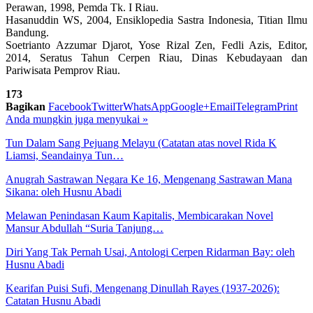
Perawan, 1998, Pemda Tk. I Riau.
Hasanuddin WS, 2004, Ensiklopedia Sastra Indonesia, Titian Ilmu
Bandung.
Soetrianto Azzumar Djarot, Yose Rizal Zen, Fedli Azis, Editor,
2014, Seratus Tahun Cerpen Riau, Dinas Kebudayaan dan
Pariwisata Pemprov Riau.
173
Bagikan
Facebook
Twitter
WhatsApp
Google+
Email
Telegram
Print
Anda mungkin juga menyukai
»
Tun Dalam Sang Pejuang Melayu (Catatan atas novel Rida K
Liamsi, Seandainya Tun…
Anugrah Sastrawan Negara Ke 16, Mengenang Sastrawan Mana
Sikana: oleh Husnu Abadi
Melawan Penindasan Kaum Kapitalis, Membicarakan Novel
Mansur Abdullah “Suria Tanjung…
Diri Yang Tak Pernah Usai, Antologi Cerpen Ridarman Bay: oleh
Husnu Abadi
Kearifan Puisi Sufi, Mengenang Dinullah Rayes (1937-2026):
Catatan Husnu Abadi