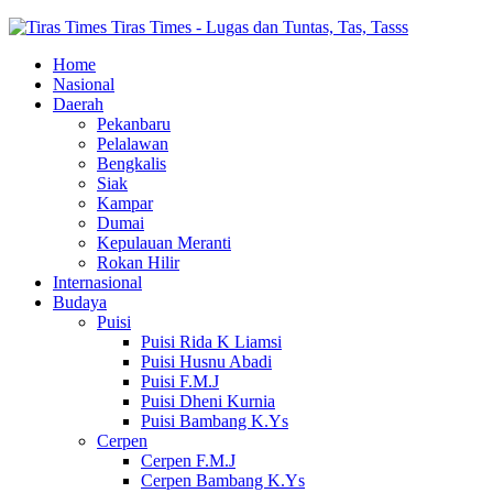
Tiras Times - Lugas dan Tuntas, Tas, Tasss
Home
Nasional
Daerah
Pekanbaru
Pelalawan
Bengkalis
Siak
Kampar
Dumai
Kepulauan Meranti
Rokan Hilir
Internasional
Budaya
Puisi
Puisi Rida K Liamsi
Puisi Husnu Abadi
Puisi F.M.J
Puisi Dheni Kurnia
Puisi Bambang K.Ys
Cerpen
Cerpen F.M.J
Cerpen Bambang K.Ys