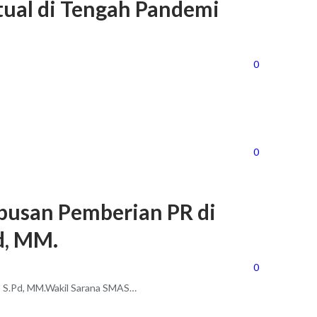
tual di Tengah Pandemi
0
0
apusan Pemberian PR di
Pd, MM.
0
a, S.Pd, MM.Wakil Sarana SMAS
…