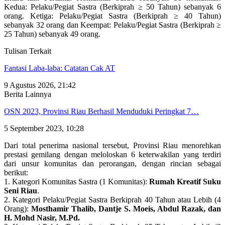
Kedua: Pelaku/Pegiat Sastra (Berkiprah ≥ 50 Tahun) sebanyak 6
orang. Ketiga: Pelaku/Pegiat Sastra (Berkiprah ≥ 40 Tahun)
sebanyak 32 orang dan Keempat: Pelaku/Pegiat Sastra (Berkiprah ≥
25 Tahun) sebanyak 49 orang.
Tulisan Terkait
Fantasi Laba-laba: Catatan Cak AT
9 Agustus 2026, 21:42
Berita Lainnya
OSN 2023, Provinsi Riau Berhasil Menduduki Peringkat 7…
5 September 2023, 10:28
Dari total penerima nasional tersebut, Provinsi Riau menorehkan
prestasi gemilang dengan meloloskan 6 keterwakilan yang terdiri
dari unsur komunitas dan perorangan, dengan rincian sebagai
berikut:
1. Kategori Komunitas Sastra (1 Komunitas):
Rumah Kreatif Suku
Seni Riau
.
2. Kategori Pelaku/Pegiat Sastra Berkiprah 40 Tahun atau Lebih (4
Orang):
Mosthamir Thalib, Dantje S. Moeis, Abdul Razak, dan
H. Mohd Nasir, M.Pd.