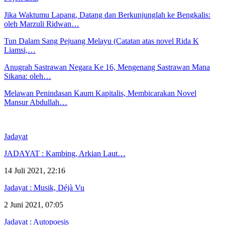
Jika Waktumu Lapang, Datang dan Berkunjunglah ke Bengkalis:
oleh Marzuli Ridwan…
Tun Dalam Sang Pejuang Melayu (Catatan atas novel Rida K
Liamsi,…
Anugrah Sastrawan Negara Ke 16, Mengenang Sastrawan Mana
Sikana: oleh…
Melawan Penindasan Kaum Kapitalis, Membicarakan Novel
Mansur Abdullah…
Jadayat
JADAYAT : Kambing, Arkian Laut…
14 Juli 2021, 22:16
Jadayat : Musik, Déjà Vu
2 Juni 2021, 07:05
Jadayat : Autopoesis