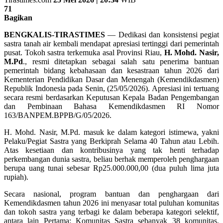
71
Bagikan
BENGKALIS-TIRASTIMES
— Dedikasi dan konsistensi pegiat
sastra tanah air kembali mendapat apresiasi tertinggi dari pemerintah
pusat. Tokoh sastra terkemuka asal Provinsi Riau,
H. Mohd. Nasir,
M.Pd
., resmi ditetapkan sebagai salah satu penerima bantuan
pemerintah bidang kebahasaan dan kesastraan tahun 2026 dari
Kementerian Pendidikan Dasar dan Menengah (Kemendikdasmen)
Republik Indonesia pada Senin, (25/05/2026). Apresiasi ini tertuang
secara resmi berdasarkan Keputusan Kepala Badan Pengembangan
dan Pembinaan Bahasa Kemendikdasmen RI Nomor
163/BANPEM.BPPB/G/05/2026.
H. Mohd. Nasir, M.Pd. masuk ke dalam kategori istimewa, yakni
Pelaku/Pegiat Sastra yang Berkiprah Selama 40 Tahun atau Lebih.
Atas kesetiaan dan kontribusinya yang tak henti terhadap
perkembangan dunia sastra, beliau berhak memperoleh penghargaan
berupa uang tunai sebesar Rp25.000.000,00 (dua puluh lima juta
rupiah).
Secara nasional, program bantuan dan penghargaan dari
Kemendikdasmen tahun 2026 ini menyasar total puluhan komunitas
dan tokoh sastra yang terbagi ke dalam beberapa kategori selektif,
antara lain Pertama: Komunitas Sastra sebanyak 38 komunitas.