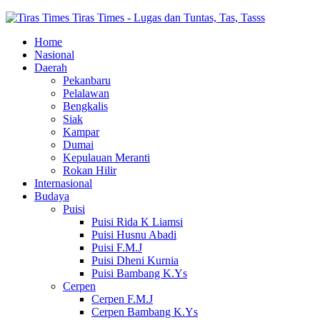
Tiras Times - Lugas dan Tuntas, Tas, Tasss
Home
Nasional
Daerah
Pekanbaru
Pelalawan
Bengkalis
Siak
Kampar
Dumai
Kepulauan Meranti
Rokan Hilir
Internasional
Budaya
Puisi
Puisi Rida K Liamsi
Puisi Husnu Abadi
Puisi F.M.J
Puisi Dheni Kurnia
Puisi Bambang K.Ys
Cerpen
Cerpen F.M.J
Cerpen Bambang K.Ys