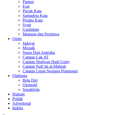
Pantun
Esai
Pucuk Kata
Samudera Kata
Perahu Kata
Syair
Gurindam
Manusia dan Peristiwa
Opini
Jadayat
Mozaik
Suara Dari Amerika
Catatan Cak AT
Catatan Shafwan Hadi Umry
Catatan Nafi’ah al-Mahrab
Catatan Lepas Seorang Pramugari
Olahraga
Bela Diri
Otomotif
Sepakbola
Hukum
Politik
Advertorial
Indeks