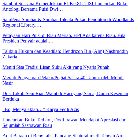
Sambut Suasana Kemerdekaan RI Ke-81, TISI Luncurkan Buku
Antologi Bersama Puisi Dwi…
SatuPena Sumbar & Sumbar Talenta Pukau Penonton di Woodlands
Regional Library,…
Perayaan Hari Puisi di Riau Meriah. HPI Ada karena Riau. Bila
Presiden Penyair adalah…
Talibun Hukum dan Keadilan: Hendrizon Bin (Alm) Nashruddin
Zakaria
Meniti Sisa Tradisi Lisan Suku Akit yang Nyaris Punah
Meraih Pengakuan Pelaku/Pegiat Sastra 40 Tahun: oleh Mohd.
Nasir
Dua Tokoh Seni Riau Wafat di Hari yang Sama, Dunia Kesenian
Berduka
“Bo, Menyalaklah…” Karya Fedli Azis
Luncurkan Buku Terbaru, Dodi Irawan Mendapat Apresiasi dari
Sejumlah Sastrawan Riau
Adat Baraan di Bengkalis: Pancang Silaturahmi di Tengah Arus