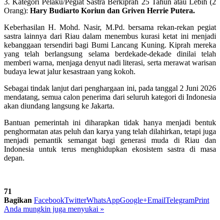
3. Kategori Pelaku/Pegiat Sastra Berkiprah 25 Tahun atau Lebih (2
Orang):
Hary Budiarto Koriun dan Griven Herrie Putera.
Keberhasilan H. Mohd. Nasir, M.Pd. bersama rekan-rekan pegiat
sastra lainnya dari Riau dalam menembus kurasi ketat ini menjadi
kebanggaan tersendiri bagi Bumi Lancang Kuning. Kiprah mereka
yang telah berlangsung selama berdekade-dekade dinilai telah
memberi warna, menjaga denyut nadi literasi, serta merawat warisan
budaya lewat jalur kesastraan yang kokoh.
Sebagai tindak lanjut dari penghargaan ini, pada tanggal 2 Juni 2026
mendatang, semua calon penerima dari seluruh kategori di Indonesia
akan diundang langsung ke Jakarta.
Bantuan pemerintah ini diharapkan tidak hanya menjadi bentuk
penghormatan atas peluh dan karya yang telah dilahirkan, tetapi juga
menjadi pemantik semangat bagi generasi muda di Riau dan
Indonesia untuk terus menghidupkan ekosistem sastra di masa
depan.
71
Bagikan
Facebook
Twitter
WhatsApp
Google+
Email
Telegram
Print
Anda mungkin juga menyukai
»