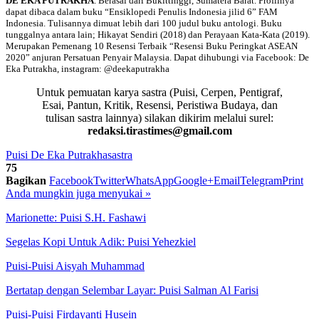
DE EKA PUTRAKHA
. Berasal dari Bukittinggi, Sumatera Barat. Profilnya
dapat dibaca dalam buku “Ensiklopedi Penulis Indonesia jilid 6” FAM
Indonesia. Tulisannya dimuat lebih dari 100 judul buku antologi. Buku
tunggalnya antara lain; Hikayat Sendiri (2018) dan Perayaan Kata-Kata (2019).
Merupakan Pemenang 10 Resensi Terbaik “Resensi Buku Peringkat ASEAN
2020” anjuran Persatuan Penyair Malaysia. Dapat dihubungi via Facebook: De
Eka Putrakha, instagram: @deekaputrakha
Untuk pemuatan karya sastra (Puisi, Cerpen, Pentigraf,
Esai, Pantun, Kritik, Resensi, Peristiwa Budaya, dan
tulisan sastra lainnya) silakan dikirim melalui surel:
redaksi.tirastimes@gmail.com
Puisi De Eka Putrakha
sastra
75
Bagikan
Facebook
Twitter
WhatsApp
Google+
Email
Telegram
Print
Anda mungkin juga menyukai
»
Marionette: Puisi S.H. Fashawi
Segelas Kopi Untuk Adik: Puisi Yehezkiel
Puisi-Puisi Aisyah Muhammad
Bertatap dengan Selembar Layar: Puisi Salman Al Farisi
Puisi-Puisi Firdayanti Husein