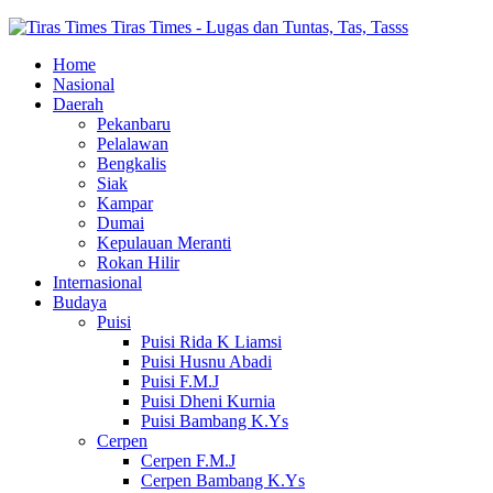
Tiras Times - Lugas dan Tuntas, Tas, Tasss
Home
Nasional
Daerah
Pekanbaru
Pelalawan
Bengkalis
Siak
Kampar
Dumai
Kepulauan Meranti
Rokan Hilir
Internasional
Budaya
Puisi
Puisi Rida K Liamsi
Puisi Husnu Abadi
Puisi F.M.J
Puisi Dheni Kurnia
Puisi Bambang K.Ys
Cerpen
Cerpen F.M.J
Cerpen Bambang K.Ys