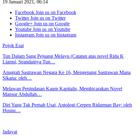
19 Januari 2021, 06:14
Facebook
Join us on Facebook
Twitter
Join us on Twitter
Google+
Join us on Google
Youtube
Join us on Youtube
Instagram
Join us on Instagram
Pojok Esai
Tun Dalam Sang Pejuang Melayu (Catatan atas novel Rida K
Liamsi, Seandainya Tun…
Anugrah Sastrawan Negara Ke 16, Mengenang Sastrawan Mana
Sikana: oleh…
Melawan Penindasan Kaum Kapitalis, Membicarakan Novel
Mansur Abdullah…
Diri Yang Tak Pernah Usai, Antologi Cerpen Ridarman Bay: oleh
Husnu…
Jadayat