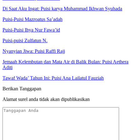
Di Saat Aku Ingat: Puisi karya Muhammad Ikhwan Syuhada
Puisi-Puisi Mazroatus Sa’adah
Puisi-Puisi Ihya Nur Fawa’id
Puisi-puisi Zulfatun N.
Nyanyian Jiwa: Puisi Raffi Rajj
Jemaah Kelembutan dan Mata Air di Balik Bulan: Puisi Aethera
Aditi
Tawaf Wada’ Tahun Ini: Puisi Ana Lailatul Fauziah
Berikan Tanggapan
Alamat surel anda tidak akan dipublikasikan