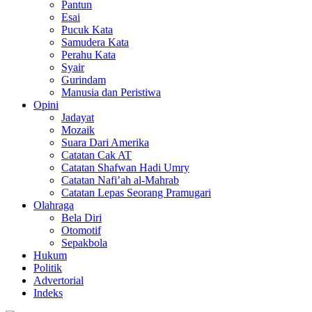
Pantun
Esai
Pucuk Kata
Samudera Kata
Perahu Kata
Syair
Gurindam
Manusia dan Peristiwa
Opini
Jadayat
Mozaik
Suara Dari Amerika
Catatan Cak AT
Catatan Shafwan Hadi Umry
Catatan Nafi’ah al-Mahrab
Catatan Lepas Seorang Pramugari
Olahraga
Bela Diri
Otomotif
Sepakbola
Hukum
Politik
Advertorial
Indeks