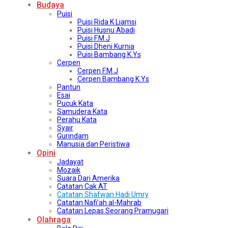
Budaya
Puisi
Puisi Rida K Liamsi
Puisi Husnu Abadi
Puisi F.M.J
Puisi Dheni Kurnia
Puisi Bambang K.Ys
Cerpen
Cerpen F.M.J
Cerpen Bambang K.Ys
Pantun
Esai
Pucuk Kata
Samudera Kata
Perahu Kata
Syair
Gurindam
Manusia dan Peristiwa
Opini
Jadayat
Mozaik
Suara Dari Amerika
Catatan Cak AT
Catatan Shafwan Hadi Umry
Catatan Nafi’ah al-Mahrab
Catatan Lepas Seorang Pramugari
Olahraga