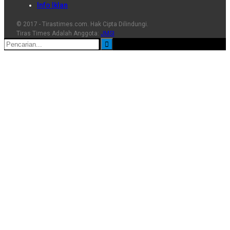
Info Iklan
© 2017 - Tirastimes.com. Hak Cipta Dilindungi.
Tiras Times Adalah Anggota:
JMSI