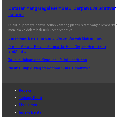
Catatan Yang Gagal Membatu: Cerpen Dwi Scativa
Isnaeni
Lelaki itu percaya bahwa setiap kantong plastik hitam yang dilemparka
manusia ke dalam bak truk kompresornya…
Jarak yang Bernama Kamu: Cerpen Aisyah Muhammad
Durian Meranti Berasa Sampai ke Hati: Cerpen Hendrizon
Bin(Alm)…
Talibun Hukum dan Keadilan : Puisi Hendrizon
Nasib Hidup di Negeri Konoha : Puisi Hendrizon
Redaksi
Tentang Kami
Disclaimer
Indeks Berita