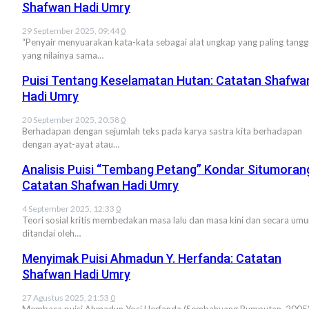
Shafwan Hadi Umry
29 September 2025, 09:44
0
“Penyair menyuarakan kata-kata sebagai alat ungkap yang paling tang
yang nilainya sama…
Puisi Tentang Keselamatan Hutan: Catatan Shafwa
Hadi Umry
20 September 2025, 20:58
0
Berhadapan dengan sejumlah teks pada karya sastra kita berhadapan
dengan ayat-ayat atau…
Analisis Puisi “Tembang Petang” Kondar Situmoran
Catatan Shafwan Hadi Umry
4 September 2025, 12:33
0
Teori sosial kritis membedakan masa lalu dan masa kini dan secara um
ditandai oleh…
Menyimak Puisi Ahmadun Y. Herfanda: Catatan
Shafwan Hadi Umry
27 Agustus 2025, 21:53
0
Membaca puisi Ahmadun Yosi Herfanda (Sembahyang Rumputan, 2005