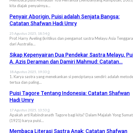
kita diajak penyairnya…
Penyair Aborigin, Puisi adalah Senjata Bangsa:
Catatan Shafwan Hadi Umry
25 Agustus 2025, 18:54
0
Prof. Harry Aveling (kritikus dan pengamat sastra Melayu Asia Tenggara
dari Australia…
Sikap Kepenyairan Dua Pendekar Sastra Melayu, Pui
A. Azis Deraman dan Damiri Mahmud: Catatan…
18 Agustus 2025, 19:33
0
1. Karya sastra yang menekankan si penciptanya sendiri: adalah metod
tertua dan paling…
Puisi Tagore Tentang Indonesia: Catatan Shafwan
Hadi Umry
17 Agustus 2025, 13:53
0
Apakah arti Rabindranath Tagore bagi kita? Dalam Majalah Yong Sumat
(1921) karya puisi…
Membaca Literasi Sastra Anak: Catatan Shafwan