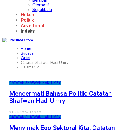
Bela Diri
Otomotif
Sepakbola
Hukum
Politik
Advertorial
Indeks
Home
Budaya
Opini
Catatan Shafwan Hadi Umry
Halaman 2
CATATAN SHAFWAN HADI UMRY
Mencermati Bahasa Politik: Catatan
Shafwan Hadi Umry
31 Juli 2026, 14:34
0
CATATAN SHAFWAN HADI UMRY
Menyimak Ego Sektoral Kita: Catatan