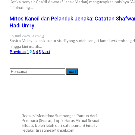
Ketika penyair Chairil Anwar (Si anak Medan) mengucapkan puisinya "A
ini binatang…
Mitos Kancil dan Pelanduk Jenaka: Catatan Shafwa
Hadi Umry
15 Juni 2025, 03:57
0
Sastra Melayu klasik suatu studi yang sudah sangat lama berkembang 
hingga kini masih…
Previous
1
2
3
4
5
Next
Redaksi Menerima Sumbangan Pantun dari
Pembaca (Syarat, Topik Harus Aktual Sesuai
Situasi, boleh lebih dari satu pantun) Email :
redaksi.tirastimes@gmail,com