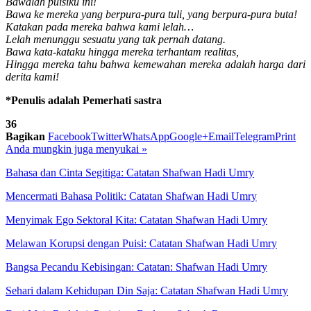
Bawalah puisiku ini!
Bawa ke mereka yang berpura-pura tuli, yang berpura-pura buta!
Katakan pada mereka bahwa kami lelah…
Lelah menunggu sesuatu yang tak pernah datang.
Bawa kata-kataku hingga mereka terhantam realitas,
Hingga mereka tahu bahwa kemewahan mereka adalah harga dari
derita kami!
*Penulis adalah Pemerhati sastra
36
Bagikan
Facebook
Twitter
WhatsApp
Google+
Email
Telegram
Print
Anda mungkin juga menyukai
»
Bahasa dan Cinta Segitiga: Catatan Shafwan Hadi Umry
Mencermati Bahasa Politik: Catatan Shafwan Hadi Umry
Menyimak Ego Sektoral Kita: Catatan Shafwan Hadi Umry
Melawan Korupsi dengan Puisi: Catatan Shafwan Hadi Umry
Bangsa Pecandu Kebisingan: Catatan: Shafwan Hadi Umry
Sehari dalam Kehidupan Din Saja: Catatan Shafwan Hadi Umry