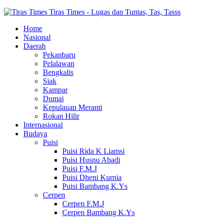
Tiras Times - Lugas dan Tuntas, Tas, Tasss
Home
Nasional
Daerah
Pekanbaru
Pelalawan
Bengkalis
Siak
Kampar
Dumai
Kepulauan Meranti
Rokan Hilir
Internasional
Budaya
Puisi
Puisi Rida K Liamsi
Puisi Husnu Abadi
Puisi F.M.J
Puisi Dheni Kurnia
Puisi Bambang K.Ys
Cerpen
Cerpen F.M.J
Cerpen Bambang K.Ys