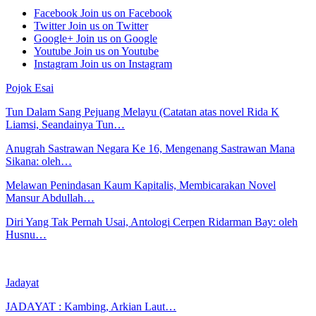
Facebook
Join us on Facebook
Twitter
Join us on Twitter
Google+
Join us on Google
Youtube
Join us on Youtube
Instagram
Join us on Instagram
Pojok Esai
Tun Dalam Sang Pejuang Melayu (Catatan atas novel Rida K
Liamsi, Seandainya Tun…
Anugrah Sastrawan Negara Ke 16, Mengenang Sastrawan Mana
Sikana: oleh…
Melawan Penindasan Kaum Kapitalis, Membicarakan Novel
Mansur Abdullah…
Diri Yang Tak Pernah Usai, Antologi Cerpen Ridarman Bay: oleh
Husnu…
Jadayat
JADAYAT : Kambing, Arkian Laut…