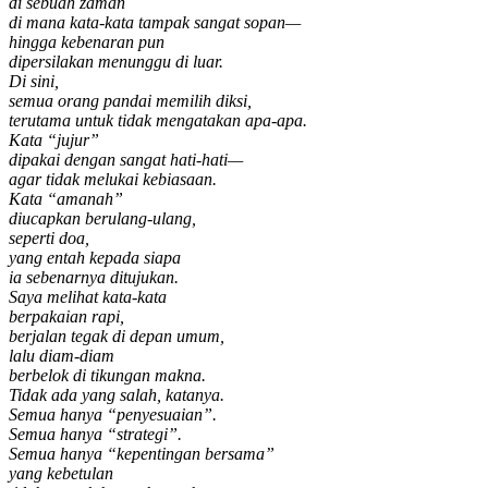
di sebuah zaman
di mana kata-kata tampak sangat sopan—
hingga kebenaran pun
dipersilakan menunggu di luar.
Di sini,
semua orang pandai memilih diksi,
terutama untuk tidak mengatakan apa-apa.
Kata “jujur”
dipakai dengan sangat hati-hati—
agar tidak melukai kebiasaan.
Kata “amanah”
diucapkan berulang-ulang,
seperti doa,
yang entah kepada siapa
ia sebenarnya ditujukan.
Saya melihat kata-kata
berpakaian rapi,
berjalan tegak di depan umum,
lalu diam-diam
berbelok di tikungan makna.
Tidak ada yang salah, katanya.
Semua hanya “penyesuaian”.
Semua hanya “strategi”.
Semua hanya “kepentingan bersama”
yang kebetulan