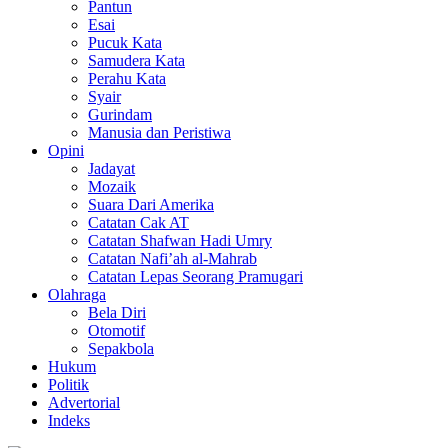
Pantun
Esai
Pucuk Kata
Samudera Kata
Perahu Kata
Syair
Gurindam
Manusia dan Peristiwa
Opini
Jadayat
Mozaik
Suara Dari Amerika
Catatan Cak AT
Catatan Shafwan Hadi Umry
Catatan Nafi’ah al-Mahrab
Catatan Lepas Seorang Pramugari
Olahraga
Bela Diri
Otomotif
Sepakbola
Hukum
Politik
Advertorial
Indeks