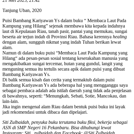
21 Mei 2025, 21:42
Tanjung Uban, 2020
Puisi Bambang Kariyawan Ys dalam buku “ Membaca Laut Pada
Kampung yang Hilang” sejenak membawa kita kepada indahnya
laut di Kepulauan Riau, tanah pasir, pantai yang memukau, sungai
beserta air terjun indah di Provinsi Riau. Bahasa kerennya
healing
dengan alam, sungguh nikmat yang indah Tuhan berikan lewat
alam.
Namun di dalam buku puisi “Membaca Laut Pada Kampung yang
Hilang“ ada pesan-pesan sosial tentang keserakahan manusia yang
mengakibatkan sungai tercemar, hutan yang gundul, langit yang
menguning semua itu tertulis secara apik dalam puisi yang dibuat
Bambang Kariyawan Ys.
Di balik semua kisah dan cerita yang termaktub dalam puisi
Bambang Kariyawan Ys ada beberapa hal yang mengganggu saya
sebagai pembaca adalah ada istilah daerah yang tidak ada penjelasan
di bawahnya, seperti: “Menungkah, Sebati, Sotie, Mancokau, dan
lain-lain.
Jika ingin mengenal alam Riau dalam bentuk puisi buku ini layak
jadi rekomendasi untuk dibaca dan dipelajari.
Siti Zulbaidah, penyuka buku terutama buku fiksi, bekerja sebagai
ASN di SMP Negeri 16 Pekanbaru. Bisa dihubungi lewat
Instagram: Siti _zulbaidah dan Facebook: @Siti Zulbaidah