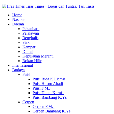
Tiras Times - Lugas dan Tuntas, Tas, Tasss
Home
Nasional
Daerah
Pekanbaru
Pelalawan
Bengkalis
Siak
Kampar
Dumai
Kepulauan Meranti
Rokan Hilir
Internasional
Budaya
Puisi
Puisi Rida K Liamsi
Puisi Husnu Abadi
Puisi F.M.J
Puisi Dheni Kurnia
Puisi Bambang K.Ys
Cerpen
Cerpen F.M.J
Cerpen Bambang K.Ys