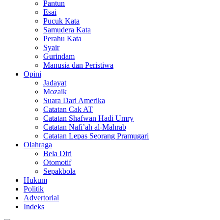
Pantun
Esai
Pucuk Kata
Samudera Kata
Perahu Kata
Syair
Gurindam
Manusia dan Peristiwa
Opini
Jadayat
Mozaik
Suara Dari Amerika
Catatan Cak AT
Catatan Shafwan Hadi Umry
Catatan Nafi’ah al-Mahrab
Catatan Lepas Seorang Pramugari
Olahraga
Bela Diri
Otomotif
Sepakbola
Hukum
Politik
Advertorial
Indeks