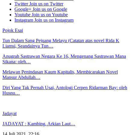
Twitter
Join us on Twitter
Google+
Join us on Google
Youtube
Join us on Youtube
Instagram
Join us on Instagram
Pojok Esai
Tun Dalam Sang Pejuang Melayu (Catatan atas novel Rida K
Liamsi, Seandainya Tun…
Anugrah Sastrawan Negara Ke 16, Mengenang Sastrawan Mana
Sikana: oleh…
Melawan Penindasan Kaum Kapitalis, Membicarakan Novel
Mansur Abdullah…
Diri Yang Tak Pernah Usai, Antologi Cerpen Ridarman Bay: oleh
Husnu…
Jadayat
JADAYAT : Kambing, Arkian Laut…
14 Juli 2021, 22:16