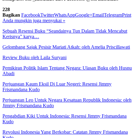
228
Bagikan
Facebook
Twitter
WhatsApp
Google+
Email
Telegram
Print
Anda mungkin juga menyukai
»
Sebuah Resensi Buku “Seandainya Tun Dalam Tidak Mencabut
Kerisnya” karya…
Gelombang Sajak Pesisir Mariati Atkah: oleh Amelia Priscillawati
Review Buku oleh Laila Suryani
Pemikiran Politik Islam Tentang Negara: Ulasan Buku oleh Husnu
Abadi
Perjuangan Kaum Eksil Di Luar Negeri: Resensi Jimmy
Frismandana Kudo
Perjuangan Leo Untuk Negara Kesatuan Republik Indonesia: oleh
Jimmy Frismandana Kudo
Pengabdian Kiki Untuk Indonesia: Resensi Jimmy Frismandana
Kudo
Revolusi Indonesia Yang Berkobar: Catatan Jimmy Frismandana
Kudo