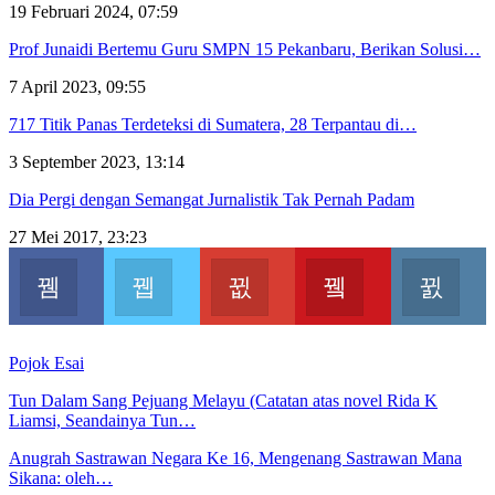
19 Februari 2024, 07:59
Prof Junaidi Bertemu Guru SMPN 15 Pekanbaru, Berikan Solusi…
7 April 2023, 09:55
717 Titik Panas Terdeteksi di Sumatera, 28 Terpantau di…
3 September 2023, 13:14
Dia Pergi dengan Semangat Jurnalistik Tak Pernah Padam
27 Mei 2017, 23:23
Facebook
Twitter
Google+
Youtube
In
Join us on Facebook
Join us on Twitter
Join us on Google
Join us on Youtu
Jo
Pojok Esai
Tun Dalam Sang Pejuang Melayu (Catatan atas novel Rida K
Liamsi, Seandainya Tun…
Anugrah Sastrawan Negara Ke 16, Mengenang Sastrawan Mana
Sikana: oleh…