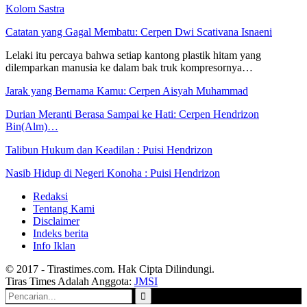
Kolom Sastra
Catatan yang Gagal Membatu: Cerpen Dwi Scativana Isnaeni
Lelaki itu percaya bahwa setiap kantong plastik hitam yang
dilemparkan manusia ke dalam bak truk kompresornya…
Jarak yang Bernama Kamu: Cerpen Aisyah Muhammad
Durian Meranti Berasa Sampai ke Hati: Cerpen Hendrizon
Bin(Alm)…
Talibun Hukum dan Keadilan : Puisi Hendrizon
Nasib Hidup di Negeri Konoha : Puisi Hendrizon
Redaksi
Tentang Kami
Disclaimer
Indeks berita
Info Iklan
© 2017 - Tirastimes.com. Hak Cipta Dilindungi.
Tiras Times Adalah Anggota:
JMSI