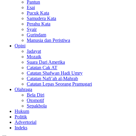
Pantun
Esai
Pucuk Kata
Samudera Kata
Perahu Kata
Syair
Gurindam
Manusia dan Peristiwa
Opini
Jadayat
Mozaik
Suara Dari Amerika
Catatan Cak AT
Catatan Shafwan Hadi Umry
Catatan Nafi’ah al-Mahrab
Catatan Lepas Seorang Pramugari
Olahraga
Bela Diri
Otomotif
Sepakbola
Hukum
Politik
Advertorial
Indeks