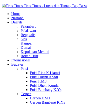
Tiras Times - Lugas dan Tuntas, Tas, Tasss
Home
Nasional
Daerah
Pekanbaru
Pelalawan
Bengkalis
Siak
Kampar
Dumai
Kepulauan Meranti
Rokan Hilir
Internasional
Budaya
Puisi
Puisi Rida K Liamsi
Puisi Husnu Abadi
Puisi F.M.J
Puisi Dheni Kurnia
Puisi Bambang K.Ys
Cerpen
Cerpen F.M.J
Cerpen Bambang K.Ys