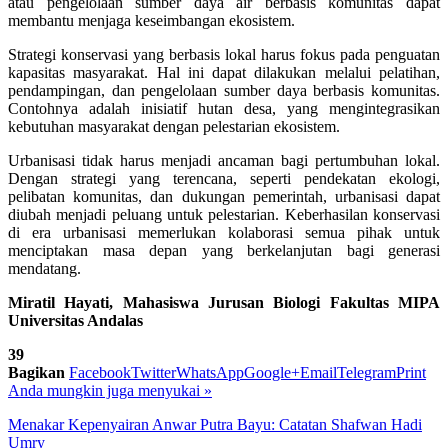
atau pengelolaan sumber daya air berbasis komunitas dapat
membantu menjaga keseimbangan ekosistem.
Strategi konservasi yang berbasis lokal harus fokus pada penguatan
kapasitas masyarakat. Hal ini dapat dilakukan melalui pelatihan,
pendampingan, dan pengelolaan sumber daya berbasis komunitas.
Contohnya adalah inisiatif hutan desa, yang mengintegrasikan
kebutuhan masyarakat dengan pelestarian ekosistem.
Urbanisasi tidak harus menjadi ancaman bagi pertumbuhan lokal.
Dengan strategi yang terencana, seperti pendekatan ekologi,
pelibatan komunitas, dan dukungan pemerintah, urbanisasi dapat
diubah menjadi peluang untuk pelestarian. Keberhasilan konservasi
di era urbanisasi memerlukan kolaborasi semua pihak untuk
menciptakan masa depan yang berkelanjutan bagi generasi
mendatang.
Miratil Hayati, Mahasiswa Jurusan Biologi Fakultas MIPA
Universitas Andalas
39
Bagikan
Facebook
Twitter
WhatsApp
Google+
Email
Telegram
Print
Anda mungkin juga menyukai
»
Menakar Kepenyairan Anwar Putra Bayu: Catatan Shafwan Hadi
Umry