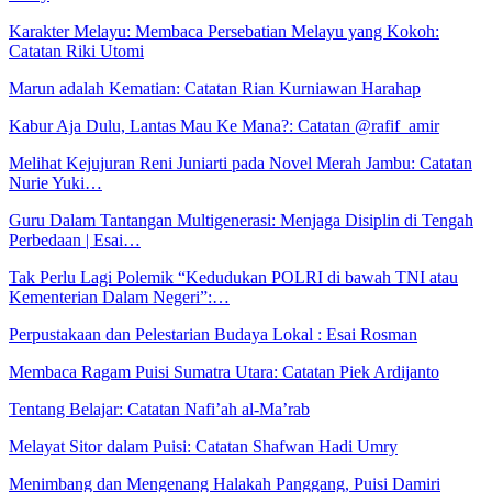
Karakter Melayu: Membaca Persebatian Melayu yang Kokoh:
Catatan Riki Utomi
Marun adalah Kematian: Catatan Rian Kurniawan Harahap
Kabur Aja Dulu, Lantas Mau Ke Mana?: Catatan @rafif_amir
Melihat Kejujuran Reni Juniarti pada Novel Merah Jambu: Catatan
Nurie Yuki…
Guru Dalam Tantangan Multigenerasi: Menjaga Disiplin di Tengah
Perbedaan | Esai…
Tak Perlu Lagi Polemik “Kedudukan POLRI di bawah TNI atau
Kementerian Dalam Negeri”:…
Perpustakaan dan Pelestarian Budaya Lokal : Esai Rosman
Membaca Ragam Puisi Sumatra Utara: Catatan Piek Ardijanto
Tentang Belajar: Catatan Nafi’ah al-Ma’rab
Melayat Sitor dalam Puisi: Catatan Shafwan Hadi Umry
Menimbang dan Mengenang Halakah Panggang, Puisi Damiri