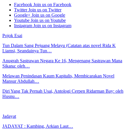
Facebook
Join us on Facebook
Twitter
Join us on Twitter
Google+
Join us on Google
Youtube
Join us on Youtube
Instagram
Join us on Instagram
Pojok Esai
Tun Dalam Sang Pejuang Melayu (Catatan atas novel Rida K
Liamsi, Seandainya Tun…
Anugrah Sastrawan Negara Ke 16, Mengenang Sastrawan Mana
Sikana: oleh…
Melawan Penindasan Kaum Kapitalis, Membicarakan Novel
Mansur Abdullah…
Diri Yang Tak Pernah Usai, Antologi Cerpen Ridarman Bay: oleh
Husnu…
Jadayat
JADAYAT : Kambing, Arkian Laut…