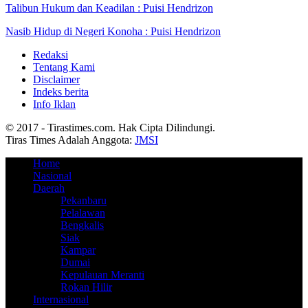
Talibun Hukum dan Keadilan : Puisi Hendrizon
Nasib Hidup di Negeri Konoha : Puisi Hendrizon
Redaksi
Tentang Kami
Disclaimer
Indeks berita
Info Iklan
© 2017 - Tirastimes.com. Hak Cipta Dilindungi.
Tiras Times Adalah Anggota:
JMSI
Home
Nasional
Daerah
Pekanbaru
Pelalawan
Bengkalis
Siak
Kampar
Dumai
Kepulauan Meranti
Rokan Hilir
Internasional