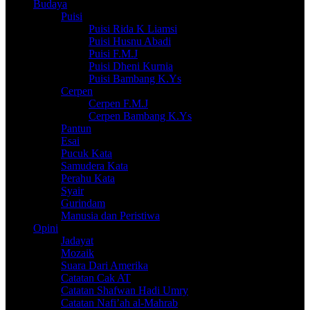
Budaya
Puisi
Puisi Rida K Liamsi
Puisi Husnu Abadi
Puisi F.M.J
Puisi Dheni Kurnia
Puisi Bambang K.Ys
Cerpen
Cerpen F.M.J
Cerpen Bambang K.Ys
Pantun
Esai
Pucuk Kata
Samudera Kata
Perahu Kata
Syair
Gurindam
Manusia dan Peristiwa
Opini
Jadayat
Mozaik
Suara Dari Amerika
Catatan Cak AT
Catatan Shafwan Hadi Umry
Catatan Nafi’ah al-Mahrab