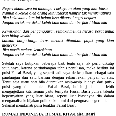
Negeri khatuliswa ini dihampari kekayaan alam yang luar biasa
Namun dikelola oleh orang lain/ Rakyat hampir tak menikmatinya
Jika kekayaan alam ini belum bisa dikuasai negri negara
Jangan teriak merdeka/ Lebih baik diam dan berfikir / Malu kita
Kemiskinan dan pengangguran semakinmeluas /terasa berat untuk
bisa hidup layak/
bahkan harga-harga terus menaik ditambah pajak yang kian
mencekik
Jika masih meluas kemiskinan
Jangan teriak merdeka/ Lebih baik diam dan berfikir / Malu kita
Setelah saya kutipkan beberapa bait, tentu saja tak perlu dikutip
seutuhnya, karena pertimbangan tehnis penulisan, maka berikut ini
puisi Faisal Basri, yang seperti tadi saya deskripsikan sebagai satu
pandangan dan satu barisan dengan rekan-rekan penyair di atas.
Tentu saja suatu saat bila ditemukan arsip-arsip lainnya dari puisi-
puisi yang ditulis oleh Faisal Basri, boleh jadi akan lebih
mengagetkan kita semua yaitu ternyata Faisal Basri punya talenta
kepernyairan yang luar biasa, seperti luar biasanyaa dia dalam
menganalisa kebijakan politik ekonomi dari penguasa negeri ini.
Selamat menikmati puisi terakhir Faisal Basri.
RUMAH INDONESIA, RUMAH KITA/Faisal Basri