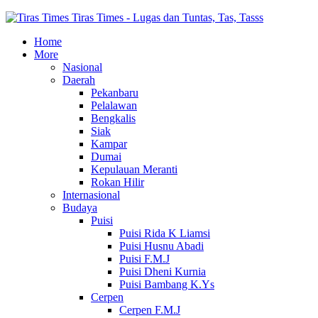
Tiras Times - Lugas dan Tuntas, Tas, Tasss
Home
More
Nasional
Daerah
Pekanbaru
Pelalawan
Bengkalis
Siak
Kampar
Dumai
Kepulauan Meranti
Rokan Hilir
Internasional
Budaya
Puisi
Puisi Rida K Liamsi
Puisi Husnu Abadi
Puisi F.M.J
Puisi Dheni Kurnia
Puisi Bambang K.Ys
Cerpen
Cerpen F.M.J