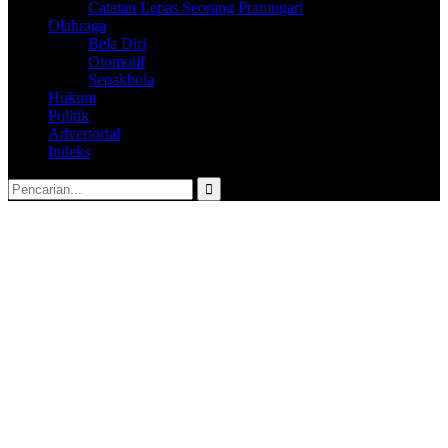
Catatan Lepas Seorang Pramugari
Olahraga
Bela Diri
Otomotif
Sepakbola
Hukum
Politik
Advertorial
Indeks