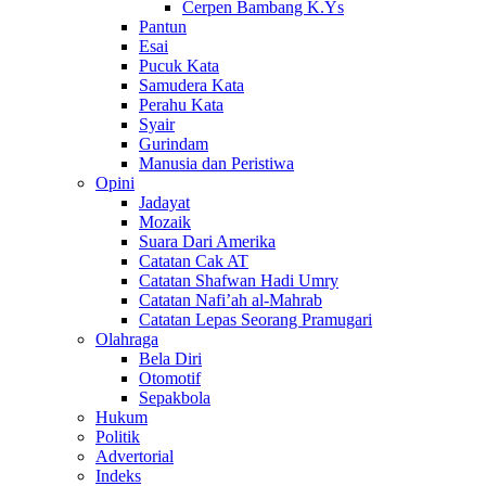
Cerpen Bambang K.Ys
Pantun
Esai
Pucuk Kata
Samudera Kata
Perahu Kata
Syair
Gurindam
Manusia dan Peristiwa
Opini
Jadayat
Mozaik
Suara Dari Amerika
Catatan Cak AT
Catatan Shafwan Hadi Umry
Catatan Nafi’ah al-Mahrab
Catatan Lepas Seorang Pramugari
Olahraga
Bela Diri
Otomotif
Sepakbola
Hukum
Politik
Advertorial
Indeks