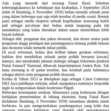
Ada yang menarik dari seorang Faisal Basri. Sebelum
keberangkatannya ke kehidupan dan keabadian, 5 September 2024
(lahir di Bandung, 6 November 1959) beliau menulis sebuah puisi
yang dalam beberapa saat saja telah tersebar di media sosial. Bentuk
puisi sebagai media ekspresi sebuah kegelisahan seseorang boleh
jadi sebagai pecobaan dari beliau untuk langsung pada inti
masalahnya yang kalau diuraikan dalam narasi memerlukan lebih
bayak kalimat.
Sebagai ahli, pengamat dan pakar ekonomi, dan dosen senior pada
perguruan tinggi pendapat dan pandangannya tentang politik hukum
dan ekonomi selalu menarik minat publik.
Di awal reformasi, beliau ikut terlibat dalam gerakan reformasi,
bahkan ikut mendirikan sebuah partai politik bersama kawan2
lainnya, dan menduduki jabatan strategis sebagai Sekretaris jenderal
Partai AmanaT Nasional, dibawah kepemimpinan Amien Rais. Tak
lama memang ia di partai tersebut, dan kembali pada habitatnya
sebagai aktivis serta pengamat politik ekonomi.
Ketika di Tahun 2012 ia ditetapkan juga sebagai Calon Gubernur
DKI Jaya publikpun terkejut, sebab nampaknya nalurinya berpolitik
ingin Ia sempurnakan dalam kontestasi Pilgub.
Beberapa kesempatan seminar, khususnya yang berkenaan dengan
kebijakan pemerintahan di bidang ekonomi, bung Faisal Basri
(kelahiran Bandung, 6 November 1959) senantiasa diminta untuk
berbicara. Ia pun mengemukakan pandangannya yang kritis dan
opposan terhadap kebijakan yang diambil oleh penyelenggara