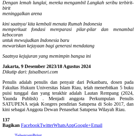
Dengan lemah lunglai, mereka mengambil Langkah seribu terbirit-
birit
meninggalkan arena
kini saatnya/ kita kembali menata Rumah Indonesia
memperkuat fondasi mereparasi pilar-pilar dan menambal
kebocoran
untuk mewujudkan Indonesia baru
mewariskan kejayaan bagi generasi mendatang
Saatnya kejujuran yang memimpin bangsa ini
Jakarta, 9 Desember 2023/18 Agustus 2024
Dikutip dari: faisalbasri.com
Penulis adalah penulis dan penyair dari Pekanbaru, dosen pada
Fakultas Hukum Universitas Islam Riau, telah menerbitkan 5 buku
puisi tunggal dan yang terakhir adalah Lautan Rempang (2024,
Yaunda Publish) . Menjadi anggota Perkumpulan Penulis
SATUPENA sejak Kongres pendirian Satupena di Solo 2017, dan
kini sebagai Anggota Dewan Penasehat Satupena Wilayah Riau.
137
Bagikan
Facebook
Twitter
WhatsApp
Google+
Email
Telegram
Print