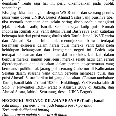
demikian? Tentu saja hal ini perlu dikembalikan pada publik
sepenuhnya.
Bisa juga kita bandingkan dengan WS`Rendra dan seorang penulis
puisi yang dosen UNIKA Bogor Ahmad Sastra yang puisinya tiba-
tiba menarik perhatian dan selalu sering disebut-sebut mengikuti
jejak mazhab Taufiq Ismail. Sebelum saya kutip puisi Rumah
Indonesia Rumah kita, yang ditulis Faisal Basri saya akan kutipkan
beberapa bait dari puisi yanag ditulis oleh Taufiq Ismail, WS`Rendra
dan Ahmad Sastra. Ini untuk menunjukkan bahwa terdapat
kesamaan ekspressi dalam narasi puisi mereka yang kritis pada
kehidupan kebangsaan dan kenegaraan negeri ini. Boleh saja
terdapat kedalaman dan keindahan dalam melukis kata-kata dalam
berpuisi mereka, namun puisi-puisi mereka selalu hadir dan sering
diperdengarkan dan dibacakan dalam pertemuan-pertemuan yang
bernuansa politik. Tak jarang pula seorang Gubernur di Kalimantan
Selatan dalam suasana yang dingin bersedia membaca puisi, dan
puisi Ahmad` Sastra berikut ini yang dibacakan. (Catatan tambahan:
Taufiq Ismail lahir 25 Juni 1935 di Bukittinggi, WS`Rendra lahir di
Solo, 7 November 1935- wafat 6 Agustus 2009 di Jakarta, dan
Ahmad Sastra, lahir di Semarang, dosen UIKA Bogor)
NEGERIKU SEDANG DILAHAP RAYAP /Taufiq Ismail
Kita hampir paripurna menjadi bangsa porak poranda
Terbungkuk dibebani hutang
Dan merayap melata sengsara di dunia