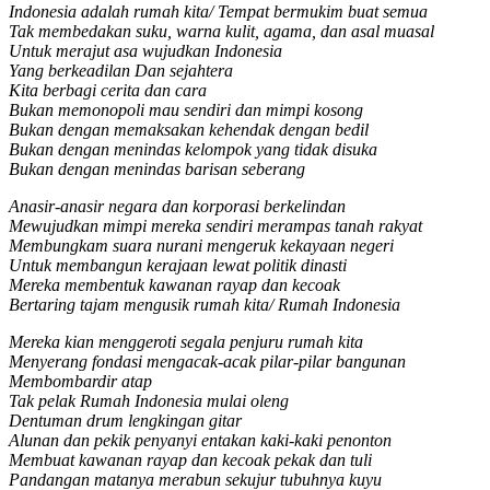
Indonesia adalah rumah kita/ Tempat bermukim buat semua
Tak membedakan suku, warna kulit, agama, dan asal muasal
Untuk merajut asa wujudkan Indonesia
Yang berkeadilan Dan sejahtera
Kita berbagi cerita dan cara
Bukan memonopoli mau sendiri dan mimpi kosong
Bukan dengan memaksakan kehendak dengan bedil
Bukan dengan menindas kelompok yang tidak disuka
Bukan dengan menindas barisan seberang
Anasir-anasir negara dan korporasi berkelindan
Mewujudkan mimpi mereka sendiri merampas tanah rakyat
Membungkam suara nurani mengeruk kekayaan negeri
Untuk membangun kerajaan lewat politik dinasti
Mereka membentuk kawanan rayap dan kecoak
Bertaring tajam mengusik rumah kita/ Rumah Indonesia
Mereka kian menggeroti segala penjuru rumah kita
Menyerang fondasi mengacak-acak pilar-pilar bangunan
Membombardir atap
Tak pelak Rumah Indonesia mulai oleng
Dentuman drum lengkingan gitar
Alunan dan pekik penyanyi entakan kaki-kaki penonton
Membuat kawanan rayap dan kecoak pekak dan tuli
Pandangan matanya merabun sekujur tubuhnya kuyu