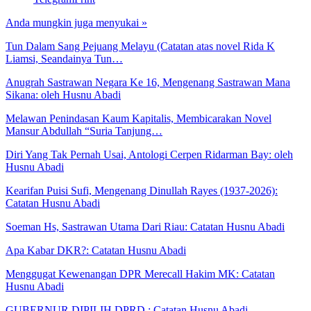
Anda mungkin juga menyukai
»
Tun Dalam Sang Pejuang Melayu (Catatan atas novel Rida K
Liamsi, Seandainya Tun…
Anugrah Sastrawan Negara Ke 16, Mengenang Sastrawan Mana
Sikana: oleh Husnu Abadi
Melawan Penindasan Kaum Kapitalis, Membicarakan Novel
Mansur Abdullah “Suria Tanjung…
Diri Yang Tak Pernah Usai, Antologi Cerpen Ridarman Bay: oleh
Husnu Abadi
Kearifan Puisi Sufi, Mengenang Dinullah Rayes (1937-2026):
Catatan Husnu Abadi
Soeman Hs, Sastrawan Utama Dari Riau: Catatan Husnu Abadi
Apa Kabar DKR?: Catatan Husnu Abadi
Menggugat Kewenangan DPR Merecall Hakim MK: Catatan
Husnu Abadi
GUBERNUR DIPILIH DPRD : Catatan Husnu Abadi