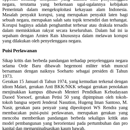
negara, terutama yang berkenaan ugal-ugalannya kebijakan
Pemerintah dalam mengeksploitasi kekayaan alam Indonesia.
Masalah penyakit korupsi, yang merupakan penyakit laten bagi
sebuah negara, merupakan salah satu topik tersendiri dan terhangat.
Korupsi baginya adalah penghambat terbesar atau drakula tersadis
dalam memiskinkan rakyat secara keseluruhan. Dalam hal ini ia
sepaham dengan Amien Rais khususnya dalam melawan korupsi
yang dilakukan oleh penyelenggara negara.
Puisi Perlawanan
Sikap kritis dan berbeda pandangan terhadap penyelenggara negara
selama Orde Baru dibawah hegemoni militer telah muncul
bersamaan dengan naiknya Soeharto sebagai presiden di Tahun
1973.
Gerakan 15 Januari di Tahun 1974, yang kemudian terkenal dengan
idiom Malari, gerakan Anti BKK/NKK sebagai gerakan penolakan
menjinakkan kampus dibawah Menteri Pendidkan Kebudayaan
Daoed Yoesoef, gerakan Petisi 50 yang dipimpinan oleh tokoh-
tokoh bangsa seperti Jenderal Nasution, Hugeng Iman Santoso, M.
Nasir, gerakan para penyair yang dipeolopori WS Rendra yang
membacakan puisi-puisi perlawanan, merupakan gerakan yang
mencoba memberikan pandangan berbeda sekaligus kritik atas
model pembangunan yang berorientasi pada pertumbuhan dan pro
kapital dan memarginalisasikan kaum bawah.