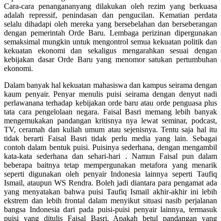
Cara-cara penangananyang dilakukan oleh rezim yang berkuasa
adalah repressif, penindasan dan pengucilan. Kematian perdata
selalu dihadapi oleh mereka yang bersebelahan dan berseberangan
dengan pemerintah Orde Baru. Lembaga perizinan dipergunakan
semaksimal mungkin untuk mengontrol semua kekuatan politik dan
kekuatan ekonomi dan sekaligus mengarahkan sesuai dengan
kebijakan dasar Orde Baru yang menomor satukan pertumbuhan
ekonomi.
Dalam banyak hal kekuatan mahasiswa dan kampus seirama dengan
kaum penyair. Penyar menulis puisi seirama dengan denyut nadi
perlawanana terhadap kebijakan orde baru atau orde penguasa plus
tata cara pengelolaan negara. Faisal Basri memang lebih banyak
mengemukakan pandangan kritisnya nya lewat seminar, podcast,
TV, ceramah dan kuliah umum atau sejenisnya. Tentu saja hal itu
tidak berarti Faisal Basri tidak perlu media yang lain. Sebagai
contoh dalam bentuk puisi. Puisinya sederhana, dengan mengambil
kata-kata sederhana dan sehari-hari . Namun Faisal pun dalam
beberapa baitnya tetap mempergunakan metafora yang menarik
seperti digunakan oleh penyair Indonesia lainnya seperti Taufiq
Ismail, ataupun WS Rendra. Boleh jadi diantara para pengamat ada
yang menyatakan bahwa puisi Taufiq Ismail akhir-akhir ini lebih
ekstrem dan lebih frontal dalam menyikut situasi nasib perjalanan
bangsa Indonesia dari pada puisi-puisi penyair lainnya, termasuk
puisi yang ditulis Faisal Basri. Apakah betul pandangan yang